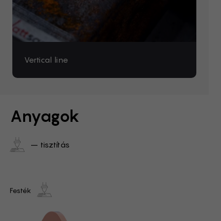
Vertical line
Wave
Square
Ellipse
Snowflake
Filled rectangle
Filled circle
Spiral
Anyagok
– tisztítás
Festék