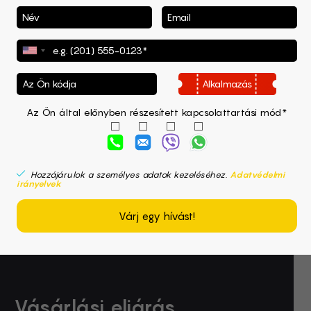
Alkalmazás
Az Ön által előnyben részesített kapcsolattartási mód*
F-Theta objektívek
Hozzájárulok a személyes adatok kezeléséhez.
Adatvédelmi
irányelvek
Ez biztosítja a sík mezőt és a fókuszált
Az X és Y tengely mentén elhelyezett
sugárzás maximális minőségét a
tükör galvanométerek a lézersugár
Várj egy hívást!
megmunkált anyag felületén
összehangolására szolgálnak.
Vásárlási eljárás