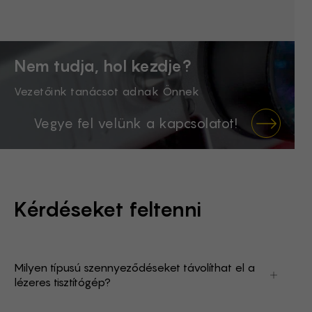
Nem tudja, hol kezdje?
Vezetőink tanácsot adnak Önnek
Vegye fel velünk a kapcsolatot!
Kérdéseket feltenni
Milyen típusú szennyeződéseket távolíthat el a
lézeres tisztítógép?
A lézeres tisztítás eltávolítja a korróziót, a