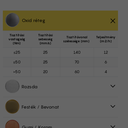
Oxid réteg
Tisztítási
Tisztítási
Tisztítóvonal
Teljesítmény
vastagság
sebesség
szélessége (mm)
(m2/h)
(Nm)
(mm/s)
≤25
25
140
12
≤50
25
70
6
>50
20
60
4
Rozsda
Festék / Bevonat
Gumi / Korom