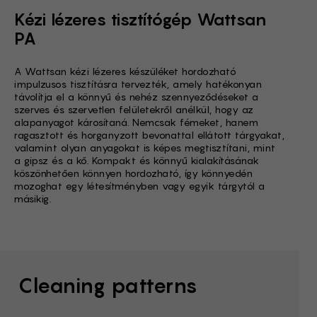
Kézi lézeres tisztítógép Wattsan
PA
A Wattsan kézi lézeres készüléket hordozható
impulzusos tisztításra tervezték, amely hatékonyan
távolítja el a könnyű és nehéz szennyeződéseket a
szerves és szervetlen felületekről anélkül, hogy az
alapanyagot károsítaná. Nemcsak fémeket, hanem
ragasztott és horganyzott bevonattal ellátott tárgyakat,
valamint olyan anyagokat is képes megtisztítani, mint
a gipsz és a kő. Kompakt és könnyű kialakításának
köszönhetően könnyen hordozható, így könnyedén
mozoghat egy létesítményben vagy egyik tárgytól a
másikig.
Cleaning patterns