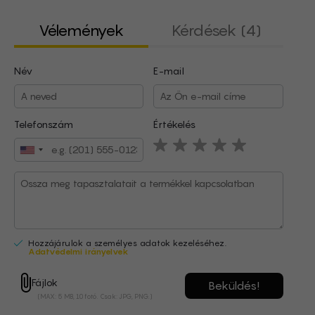
Vélemények
Kérdések (4)
Név
E-mail
Név
E-mail
Telefonszám
Értékelés
Hozzájárulok a személyes adatok kezeléséhez.
Adatvédelmi irányelvek
Hozzájárulok a személyes adatok kezeléséhez.
Fájlok
Adatvédelmi irányelvek
(MAX: 5 MB, 10 fotó. Csak: JPG, PNG.)
Fájlok
(MAX: 5 MB, 10 fotó. Csak: JPG, PNG.)
ezio
E
02/09/2025