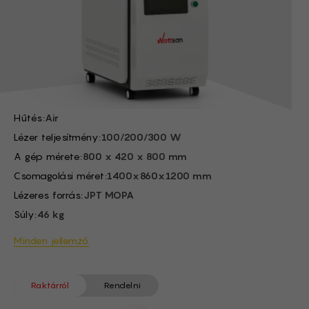
Hűtés:
Air
FI -
Működési hőmérséklet
5-40 ℃
BG -
tartomány:
EL -
Gyújtótávolság:
F254
CS -
Lézer teljesítmény:
100/200/300 W
ET -
Hűtés:
Air
Lézer teljesítmény:
100/200/300 W
A gép mérete:
800 x 420 x 800 mm
Csomagolási méret:
1400x860x1200 mm
Lézeres forrás:
JPT MOPA
Súly:
46 kg
Minden jellemző
Raktárról
Rendelni