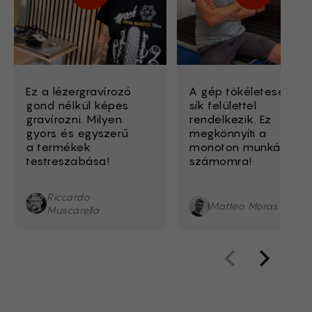
Ez a lézergravírozó
A gép tökéletesen
gond nélkül képes
sík felülettel
gravírozni. Milyen
rendelkezik. Ez
gyors és egyszerű
megkönnyíti a
a termékek
monoton munkát
testreszabása!
számomra!
Riccardo
Matteo Moras
Muscarella