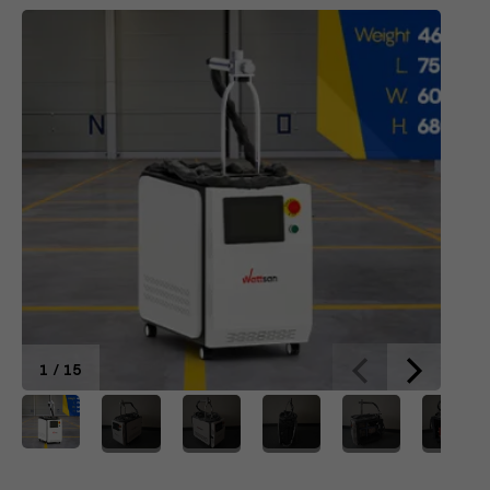
Brief of Lézeres tisztítógép Wa
1
/
15