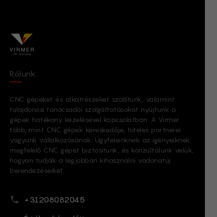
Grazie per la richiesta!
Rólunk
CNC gépeket és alkatrészeket szállítunk, valamint
tulajdonosi tanácsadói szolgáltatásokat nyújtunk a
gépek hatékony kezelésével kapcsolatban. A Virmer
több, mint CNC gépek kereskedője, hiteles partnerei
vagyunk vállalkozásának. Ügyfeleinknek az igényeiknek
megfelelő CNC gépet biztosítunk, és konzultálunk velük,
hogyan tudják a legjobban kihasználni vadonatúj
berendezéseiket.
Telefonszám
+31208082045