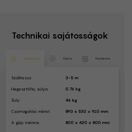
Technikai sajátosságok
Dimensions
Optics
Hardware
Dimensions
Szálhossz:
3-5 m
Hegesztőfej súlya:
0.76 kg
Súly:
46 kg
Csomagolási méret:
890 x 530 x 910 mm
A gép mérete:
800 x 420 x 800 mm