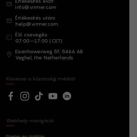
Email
Értékesítés előtt:
info@virmer.com
Email
Értékesítés utáni:
help@virmer.com
Élő csevegés
Élő csevegés:
07:00–17:00 (CET)
Cím
Eisenhowerweg 5F, 5466 AB
Veghel, the Netherlands
Kövesse a közösségi médiát
Social network
Facebook
Instagram
TikTok
YouTube
Linkedin
Webhely-navigáció
Fizetés és szállítás