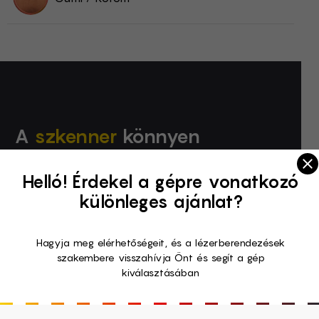
A
szkenner
könnyen
kezelhető és kevés
Cl
Helló! Érdekel a gépre vonatkozó
karbantartást igényel.
különleges ajánlat?
Hagyja meg elérhetőségeit, és a lézerberendezések
szakembere visszahívja Önt és segít a gép
kiválasztásában