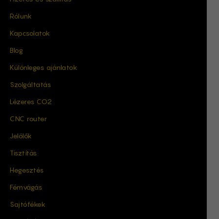
Rólunk
Kapcsolatok
Blog
Különleges ajánlatok
Szolgáltatás
Lézeres CO2
CNC router
Jelölők
Tisztítás
Hegesztés
Fémvágás
Sajtófékek