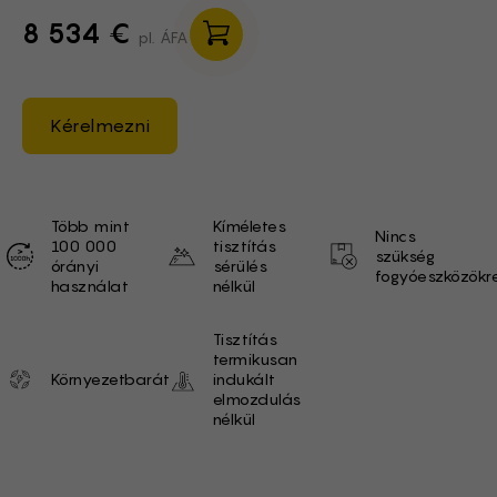
8 534 €
pl. ÁFA
Kérelmezni
Unique selling proposition
Több mint
Kíméletes
Nincs
100 000
tisztítás
szükség
órányi
sérülés
fogyóeszközökr
használat
nélkül
Tisztítás
termikusan
Környezetbarát
indukált
elmozdulás
nélkül