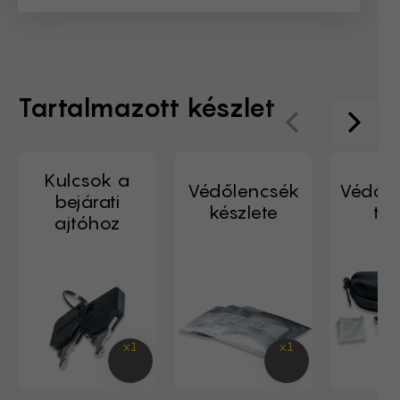
Tartalmazott készlet
Kulcsok a
Védőlencsék
Védős
bejárati
készlete
tok
ajtóhoz