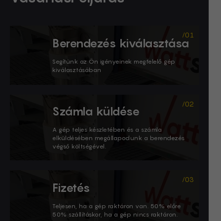
Berendezés kiválasztása
Segítünk az Ön igényeinek megfelelő gép
kiválasztásában
Számla küldése
A gép teljes készletében és a számla
elküldésében megállapodunk a berendezés
végső költségével.
Fizetés
Teljesen, ha a gép raktáron van. 50% előre
50% szállításkor, ha a gép nincs raktáron.