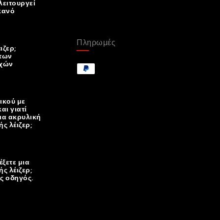
λειτουργεί
ικανό
Πληρωμές
έιζερ;
των
χών
ικού με
αι γιατί
μια ακρυλική
ς λέιζερ;
έξετε μια
ς λέιζερ;
ς οδηγός.