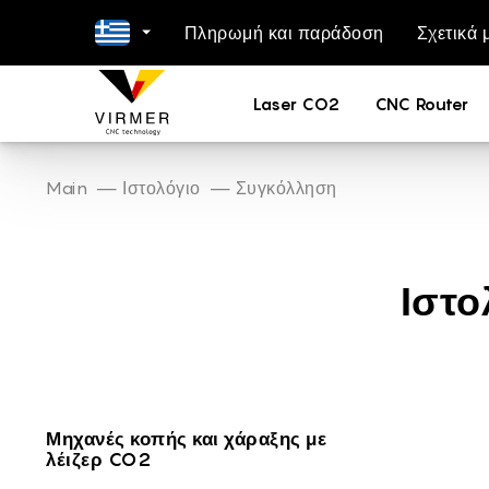
Πληρωμή και παράδοση
Σχετικά 
EN -
Laser CO2
CNC Router
NL -
DE -
FR -
Main
Ιστολόγιο
Συγκόλληση
ES -
IT -
Ιστο
PL -
PT -
RO -
DA -
FI -
Μηχανές κοπής και χάραξης με
λέιζερ CO2
BG -