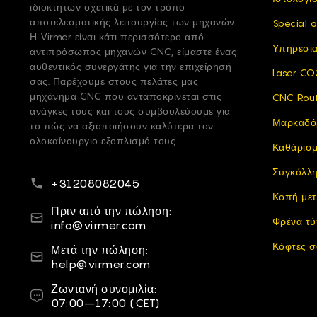
ιδιοκτητών σχετικά με τον τρόπο
αποτελεσματικής λειτουργίας των μηχανών.
Special o
Η Virmer είναι κάτι περισσότερο από
Υπηρεσί
αντιπρόσωπος μηχανών CNC, είμαστε ένας
αυθεντικός συνεργάτης για την επιχείρησή
Laser CO
σας. Παρέχουμε στους πελάτες μας
μηχάνημα CNC που ανταποκρίνεται στις
CNC Rou
ανάγκες τους και τους συμβουλεύουμε για
Μαρκαδό
το πώς να αξιοποιήσουν καλύτερα τον
ολοκαίνουργιο εξοπλισμό τους.
Καθάρισ
Συγκόλλ
Τηλεφωνικό νούμερο
+31208082045
Κοπή με
Ηλεκτρονικό ταχυδρομείο
Πριν από την πώληση:
Φρένα τ
info@virmer.com
Κόφτες 
Ηλεκτρονικό ταχυδρομείο
Μετά την πώληση:
help@virmer.com
Ζωντανή συνομιλία
Ζωντανή συνομιλία:
07:00–17:00 (CET)