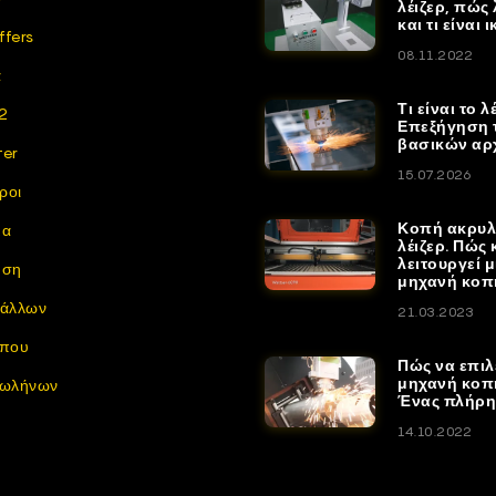
λέιζερ, πώς 
και τι είναι 
ffers
08.11.2022
α
Τι είναι το λ
2
Επεξήγηση 
βασικών αρ
ter
15.07.2026
ροι
Κοπή ακρυλ
μα
λέιζερ. Πώς κ
λειτουργεί 
ηση
μηχανή κοπή
τάλλων
21.03.2023
ύπου
Πώς να επιλ
μηχανή κοπή
σωλήνων
Ένας πλήρη
14.10.2022