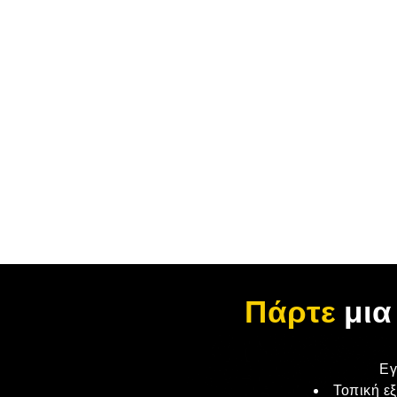
Πάρτε
μια
Εγ
Τοπική ε