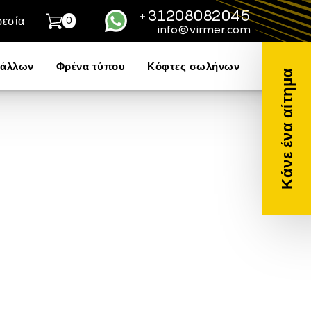
+31208082045
εσία
0
WhatsApp
info@virmer.com
τάλλων
Φρένα τύπου
Κόφτες σωλήνων
Κάνε ένα αίτημα