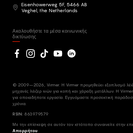
Διεύθυνση
Eisenhowerweg 5F, 5466 AB
Veghel, the Netherlands
Ακολουθήστε τα μέσα κοινωνικής
δικτύωσης
Social network
Facebook
Instagram
TikTok
YouTube
Linkedin
© 2009–2026, Virmer. Η Virmer προμηθεύει εξοπλισμό λέιζε
μηχανές λέιζερ ινών για κοπή και χάραξη μετάλλων. Η Virme
για οποιαδήποτε εργασία. Εγγυόμαστε προσεκτική παράδοσ
χρόνια.
RSIN:
863979579
Με την επίσκεψη σε αυτόν τον ιστότοπο συναινείτε στην 
Απορρήτου