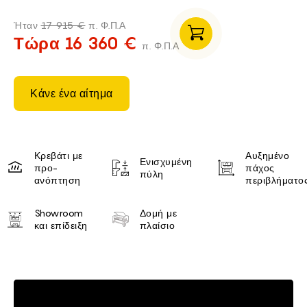
Ήταν
17 915 €
π. Φ.Π.Α
Τώρα 16 360 €
π. Φ.Π.Α
Κάνε ένα αίτημα
Unique selling proposition
Κρεβάτι με
Αυξημένο
Ενισχυμένη
προ-
πάχος
πύλη
ανόπτηση
περιβλήματο
Showroom
Δομή με
και επίδειξη
πλαίσιο
Brief of Μηχάνημα δρομολογη