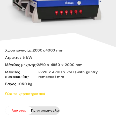
FI -
BG -
CS -
HU -
ET -
Χώρο εργασίας:
2000x4000 mm
Ατρακτος:
6 kW
Μέγεθος μηχανής:
2890 x 4850 x 2000 mm
Μέγεθος
2220 x 4700 x 750 (with gantry
συσκευασίας:
removed) mm
Βάρος:
1050 kg
Όλα τα χαρακτηριστικά
Από στοκ
Για να παραγγείλετε