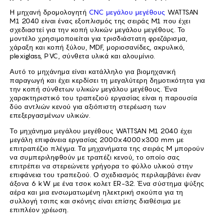
Η μηχανή δρομολογητή
CNC μεγάλου μεγέθους
WATTSAN
M1 2040 είναι ένας εξοπλισμός της σειράς M1 που έχει
σχεδιαστεί για την κοπή υλικών μεγάλου μεγέθους. Το
μοντέλο χρησιμοποιείται για τρισδιάστατη φρεζάρισμα,
χάραξη και κοπή ξύλου, MDF, μοριοσανίδες, ακρυλικό,
plexiglass, PVC, σύνθετα υλικά και αλουμίνιο.
Αυτό το μηχάνημα είναι κατάλληλο για βιομηχανική
παραγωγή και έχει κερδίσει τη μεγαλύτερη δημοτικότητα για
την κοπή σύνθετων υλικών μεγάλου μεγέθους. Ένα
χαρακτηριστικό του τραπεζιού εργασίας είναι η παρουσία
δύο αντλιών κενού για αξιόπιστη στερέωση των
επεξεργασμένων υλικών.
Το μηχάνημα μεγάλου μεγέθους WATTSAN M1 2040 έχει
μεγάλη επιφάνεια εργασίας 2000x4000x300 mm με
επιτραπέζιο πλέγμα. Τα μηχανήματα της σειράς M μπορούν
να συμπεριληφθούν με τραπέζι κενού, το οποίο σας
επιτρέπει να στερεώνετε γρήγορα το φύλλο υλικού στην
επιφάνεια του τραπεζιού. Ο σχεδιασμός περιλαμβάνει έναν
άξονα 6 kW με ένα τσοκ κολετ ER-32. Ένα σύστημα ψύξης
αέρα και μια ενσωματωμένη ηλεκτρική σκούπα για τη
συλλογή τσιπς και σκόνης είναι επίσης διαθέσιμα με
επιπλέον χρέωση.