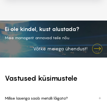
Ei ole kindel, kust alustada?
Meie managerit annavad teile nõu
Võtke meiega ühendust!
Vastused küsimustele
Millise laseriga saab metalli lõigata?
Metalli lõikamiseks sobib kõige paremini fiiberoptiline