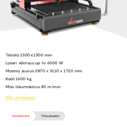
FI -
Kõrgusandur:
Automatic capacitive
BG -
Max töökiirus:
Depends on the material
EL -
CS -
HU -
Tööala:
1300x1300 mm
Laseri võimsus:
up to 6000 W
Masina suurus:
2870 х 3110 х 1720 mm
Kaal:
1600 kg
Max liikumiskiirus:
80 m/min
Kõik omadused
Varastosta
Tilaukseen