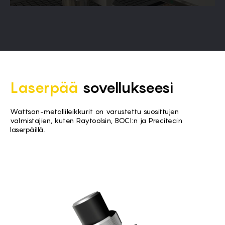
Laserpää
sovellukseesi
Wattsan-metallileikkurit on varustettu suosittujen
valmistajien, kuten Raytoolsin, BOCI:n ja Precitecin
laserpäillä.