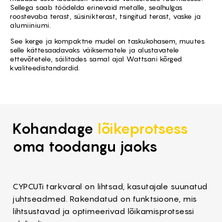
Sellega saab töödelda erinevaid metalle, sealhulgas
roostevaba terast, süsinikterast, tsingitud terast, vaske ja
alumiiniumi.
See kerge ja kompaktne mudel on taskukohasem, muutes
selle kättesaadavaks väiksematele ja alustavatele
ettevõtetele, säilitades samal ajal Wattsani kõrged
kvaliteedistandardid.
Kohandage
lõikeprotsess
oma toodangu jaoks
CYPCUTi tarkvaral on lihtsad, kasutajale suunatud
juhtseadmed. Rakendatud on funktsioone, mis
lihtsustavad ja optimeerivad lõikamisprotsessi