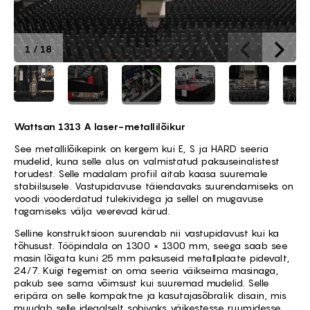
1
/
18
Wattsan 1313 A laser-metallilõikur
See metallilõikepink on kergem kui E, S ja HARD seeria
mudelid, kuna selle alus on valmistatud paksuseinalistest
torudest. Selle madalam profiil aitab kaasa suuremale
stabiilsusele. Vastupidavuse täiendavaks suurendamiseks on
voodi vooderdatud tulekividega ja sellel on mugavuse
tagamiseks välja veerevad kärud.
Selline konstruktsioon suurendab nii vastupidavust kui ka
tõhusust. Tööpindala on 1300 × 1300 mm, seega saab see
masin lõigata kuni 25 mm paksuseid metallplaate pidevalt,
24/7. Kuigi tegemist on oma seeria väikseima masinaga,
pakub see sama võimsust kui suuremad mudelid. Selle
eripära on selle kompaktne ja kasutajasõbralik disain, mis
muudab selle ideaalselt sobivaks väikestesse ruumidesse.