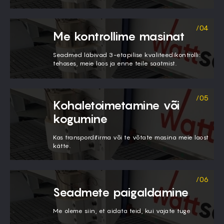
Me kontrollime masinat
​Seadmed läbivad 3-etapilise kvaliteedikontrolli:
tehases, meie laos ja enne teile saatmist.
Kohaletoimetamine või
kogumine
Kas transpordifirma või te võtate masina meie laost
kätte.
Seadmete paigaldamine
Me oleme siin, et aidata teid, kui vajate tuge