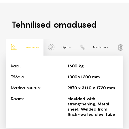
Tehnilised omadused
Dimensions
Optics
Mechanics
Dimensions
Kaal:
1600 kg
Tööala:
1300x1300 mm
Masina suurus:
2870 х 3110 х 1720 mm
Raam:
Moulded with
strengthening, Metal
sheet, Welded from
thick-walled steel tube