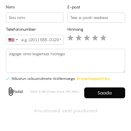
Nimi
E-post
Nimi
E-post
Telefoninumber
Hinnang
Nõustun isikuandmete töötlemisega.
Privaatsuspoliitika
Failid
(MAX: 5 MB, 10 fotot. Ainult: JPG, PNG.)
Nõustun isikuandmete töötlemisega.
Privaatsuspoliitika
Failid
(MAX: 5 MB, 10 fotot. Ainult: JPG, PNG.)
Arvustused veel puuduvad