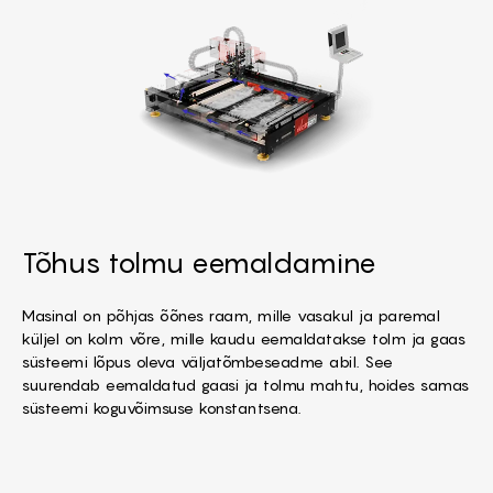
Tõhus tolmu eemaldamine
Masinal on põhjas õõnes raam, mille vasakul ja paremal
küljel on kolm võre, mille kaudu eemaldatakse tolm ja gaas
süsteemi lõpus oleva väljatõmbeseadme abil. See
suurendab eemaldatud gaasi ja tolmu mahtu, hoides samas
süsteemi koguvõimsuse konstantsena.