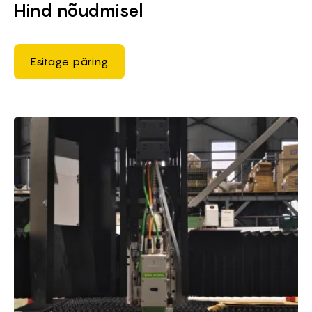
Hind nõudmisel
Esitage päring
Brief of Fiiberkiudlaser-metalli