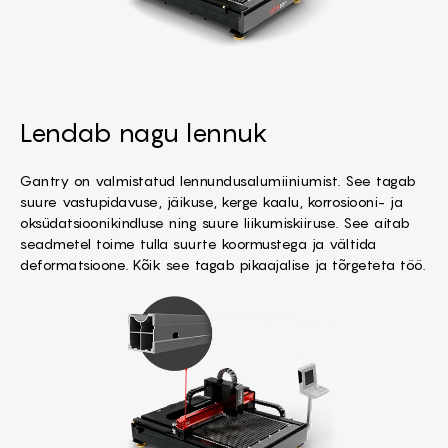
Lendab nagu lennuk
Gantry on valmistatud lennundusalumiiniumist. See tagab
suure vastupidavuse, jäikuse, kerge kaalu, korrosiooni- ja
oksüdatsioonikindluse ning suure liikumiskiiruse. See aitab
seadmetel toime tulla suurte koormustega ja vältida
deformatsioone. Kõik see tagab pikaajalise ja tõrgeteta töö.