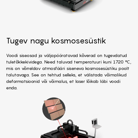
Tugev nagu kosmosesüstik
Voodi siseosad ja väljapööratavad kõverad on tugevdatud
tuletõkkekividega. Need taluvad temperatuuri kuni 1720 °C,
mis on võrreldav atmosfääri siseneva kosmosesüstiku poolt
talutavaga. See on tehtud selleks, et välistada võimalikud
deformatsioonid või võimalus, et laser lõikab läbi voodi
enda.