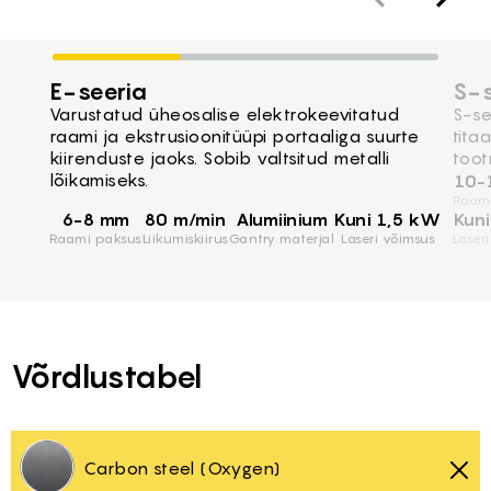
E-seeria
S-s
Varustatud üheosalise elektrokeevitatud
S-se
raami ja ekstrusioonitüüpi portaaliga suurte
tita
kiirenduste jaoks. Sobib valtsitud metalli
toot
lõikamiseks.
10-
Raam
6-8 mm
80 m/min
Alumiinium
Kuni 1,5 kW
Kun
Raami paksus
Liikumiskiirus
Gantry materjal
Laseri võimsus
Laser
Võrdlustabel
Carbon steel (Oxygen)