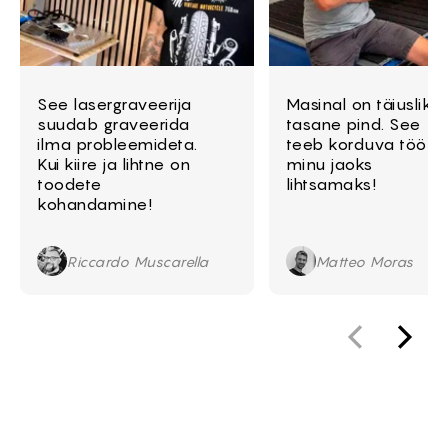
See lasergraveerija
Masinal on täiuslikul
suudab graveerida
tasane pind. See
ilma probleemideta.
teeb korduva töö
Kui kiire ja lihtne on
minu jaoks
toodete
lihtsamaks!
kohandamine!
Riccardo Muscarella
Matteo Moras