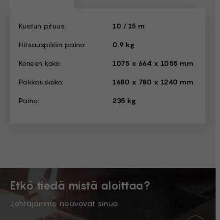
Dimensions
Kuidun pituus:
10 / 15 m
Hitsauspään paino:
0.9 kg
Koneen koko:
1075 x 664 x 1055 mm
Pakkauskoko:
1680 x 780 x 1240 mm
Paino:
235 kg
Etkö tiedä mistä aloittaa?
Johtajamme neuvovat sinua