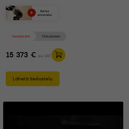
Katso
arvostelu
Varastosta
Tilaukseen
15 373 €
ex.VAT
Lähetä tiedustelu
Brief of Kädessä pidettävä las