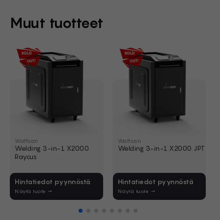
Muut tuotteet
Kädessä pidettävä laserhitsauskone Wattsan Welding 3-in-1 
Kädessä pidettävä laserhitsau
Wattsan
Wattsan
Welding 3-in-1 Х2000
Welding 3-in-1 Х2000 JPT
Raycus
Hintatiedot pyynnöstä
Hintatiedot pyynnöstä
Näytä tuote →
Näytä tuote →