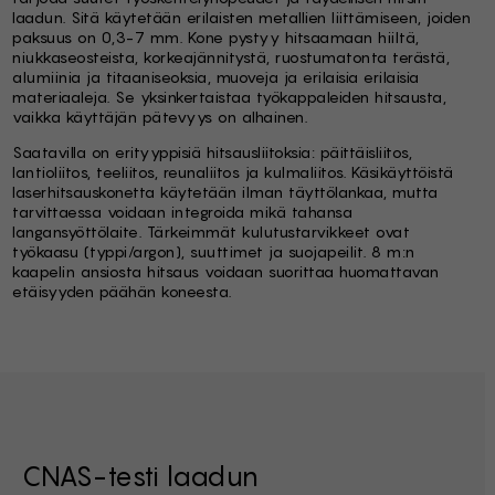
laadun. Sitä käytetään erilaisten metallien liittämiseen, joiden
paksuus on 0,3-7 mm. Kone pystyy hitsaamaan hiiltä,
niukkaseosteista, korkeajännitystä, ruostumatonta terästä,
alumiinia ja titaaniseoksia, muoveja ja erilaisia erilaisia
materiaaleja. Se yksinkertaistaa työkappaleiden hitsausta,
vaikka käyttäjän pätevyys on alhainen.
Saatavilla on erityyppisiä hitsausliitoksia: päittäisliitos,
lantioliitos, teeliitos, reunaliitos ja kulmaliitos. Käsikäyttöistä
laserhitsauskonetta käytetään ilman täyttölankaa, mutta
tarvittaessa voidaan integroida mikä tahansa
langansyöttölaite. Tärkeimmät kulutustarvikkeet ovat
työkaasu (typpi/argon), suuttimet ja suojapeilit. 8 m:n
kaapelin ansiosta hitsaus voidaan suorittaa huomattavan
etäisyyden päähän koneesta.
CNAS-testi laadun