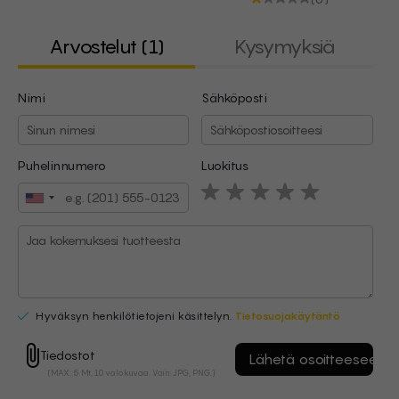
Arvostelut (1)
Kysymyksiä
Nimi
Sähköposti
Nimi
Sähköposti
Puhelinnumero
Luokitus
Hyväksyn henkilötietojeni käsittelyn.
Tietosuojakäytäntö
Tiedostot
Hyväksyn henkilötietojeni käsittelyn.
Tietosuojakäytäntö
(MAX: 5 Mt, 10 valokuvaa. Vain: JPG, PNG.)
Tiedostot
(MAX: 5 Mt, 10 valokuvaa. Vain: JPG, PNG.)