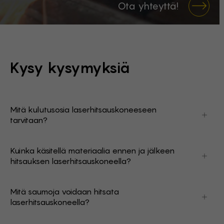
Ota yhteyttä!
Kysy kysymyksiä
Mitä kulutusosia laserhitsauskoneeseen
tarvitaan?
Koneet vaativat minimimäärän kulutusosia:
typpeä/argonia ja sähköä, kuluvia elektrodeja ei
Kuinka käsitellä materiaalia ennen ja jälkeen
tarvita. Osat hitsataan ilman lisäainelankaa, vaikka
hitsauksen laserhitsauskoneella?
se voidaan syöttää lisävarusteena.
Työpinta ei tarvitse puhdistusta tai kiillotusta ennen
ja jälkeen hitsauksen. Laserhitsauksessa pinnan
Mitä saumoja voidaan hitsata
puhtaus ei ole niin tärkeää kuin MIG-hitsauksessa.
laserhitsauskoneella?
Laserhitsauskone soveltuu päittäishitseille,