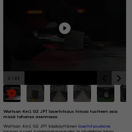
1
/
21
Wattsan 4in1 G2 JPT laserhitsaus hitsaa tuotteen osia
missä tahansa asennossa
Wattsan 4in1 G2 JPT käsikäyttöinen
laserhitsauskone
tarjoaa suuret työskentelynopeudet ja täydellisen hitsin