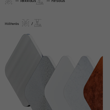
– leikkaus
– hitsaus
Hiiliteräs