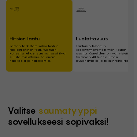
Hitsien laatu
Luotettavuus
Tämän tarkistamiseksi tehtiin
Laitteisto testattiin
radiografinen testi. Wattsan-
keskeytymättömän työn keston
koneella tehdyt saumat osoittivat
osalta. Koneiden on vahvistettu
suurta toistettavuutta ilman
toimivan 48 tuntia ilman
huokosia ja halkeamia.
pysähdyksiä ja toimintahäiriöitä.
Valitse
saumatyyppi
sovellukseesi sopivaksi!