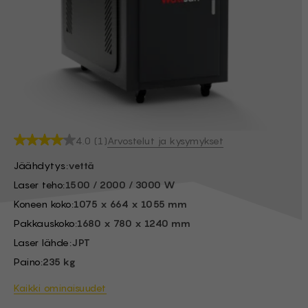
BG -
EL -
CS -
HU -
ET -
Arvostelut ja kysymykset
4.0 (1)
Jäähdytys:
vettä
Laser teho:
1500 / 2000 / 3000 W
Koneen koko:
1075 x 664 x 1055 mm
Pakkauskoko:
1680 x 780 x 1240 mm
Laser lähde:
JPT
Paino:
235 kg
Kaikki ominaisuudet