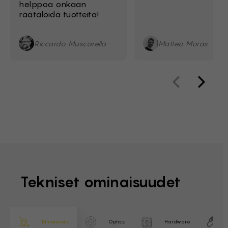
helppoa onkaan
räätälöidä tuotteita!
Riccardo Muscarella
Matteo Moras
Tekniset ominaisuudet
Dimensions
Optics
Hardware