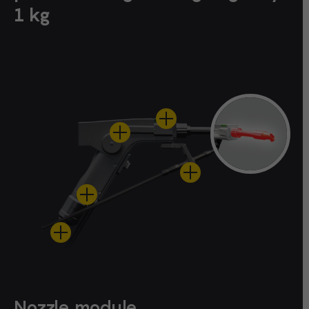
1 kg
Nozzle module