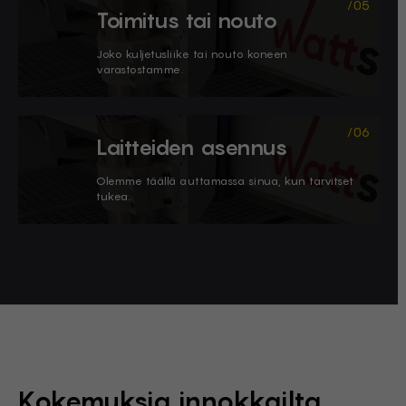
Toimitus tai nouto
Joko kuljetusliike tai nouto koneen
varastostamme.
Laitteiden asennus
Olemme täällä auttamassa sinua, kun tarvitset
tukea.
Stock Form
Kokemuksia innokkailta