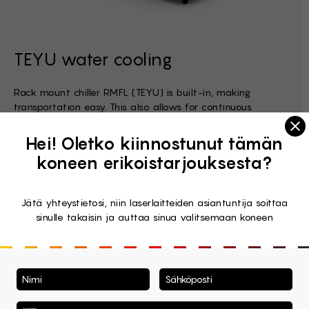
TEYU water cooling
Rack mount chiller RMFL (TEYU) is built-in, making
transportation easy. This also allows for continuous
operation because the machine does not need to be
Clo
turned off for rest.
Hei! Oletko kiinnostunut tämän
koneen erikoistarjouksesta?
Jätä yhteystietosi, niin laserlaitteiden asiantuntija soittaa
sinulle takaisin ja auttaa sinua valitsemaan koneen
Materiaalit