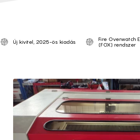
Unique selling proposi
Fire Overwatch 
Új kivitel, 2025-ös kiadás
(FOX) rendszer
Brief of Wattsan 129