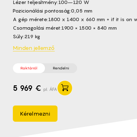
Lézer teljesítmény:
100–120 W
EL -
Pozicionálási pontosság:
0,05 mm
CS -
A gép mérete:
1800 x 1400 x 660 mm + if it is on
ET -
Csomagolási méret:
1900 × 1500 × 840 mm
Súly:
219 kg
Minden jellemző
Raktárról
Rendelni
5 969 €
pl. ÁFA
Kérelmezni