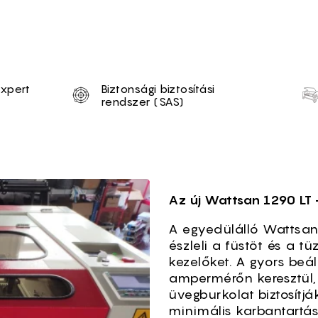
tion
Expert
Biztonsági biztosítási
rendszer (SAS)
0 LT
Az új Wattsan 1290 LT
A egyedülálló Wattsan 
észleli a füstöt és a t
kezelőket. A gyors beál
ampermérőn keresztül,
üvegburkolat biztosítj
minimális karbantartás