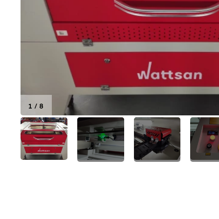
1
/
8