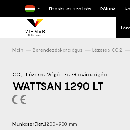
Fizetés és szállítás
Rólunk
Ka
EN -
Léz
NL -
DE -
FR -
Main
Berendezéskatalógus
Lézeres CO2
ES -
IT -
CO₂-Lézeres Vágó- És Gravírozógép
PL -
WATTSAN 1290 LT
PT -
RO -
DA -
FI -
BG -
Munkaterület:
1200×900 mm