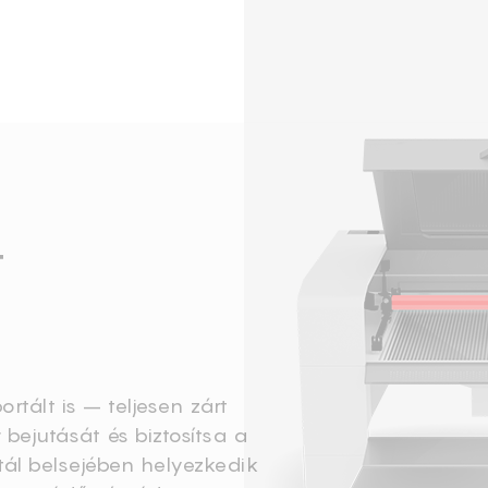
t
tált is – teljesen zárt
bejutását és biztosítsa a
ál belsejében helyezkedik