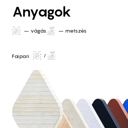
Anyagok
– vágás
– metszés
Faipari