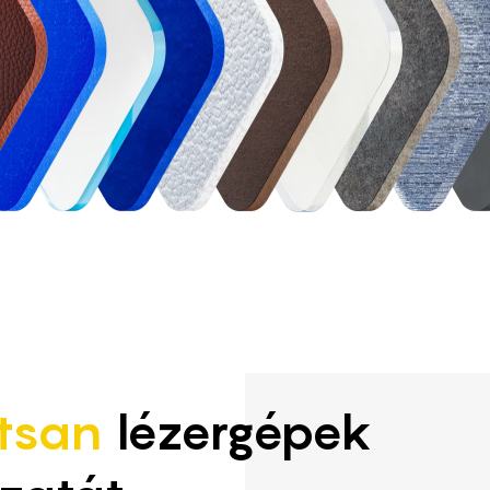
tsan
lézergépek