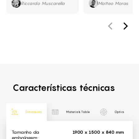
Riccardo Muscarella
Matteo Moras
Características técnicas
Dimensions
Materials Table
Optics
Dimensions
Tamanho da
1900 x 1500 x 840 mm
embalagem: