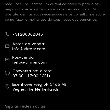
máquinas CNC, somos um autêntico parceiro para o seu
negócio. Fornecemos aos nossos clientes máquinas CNC
que atendem às suas necessidades e os consultamos sobre
como fazer o melhor uso de seus novos equipamentos.
Número de telefone
+31208082045
E-mail
Antes da venda:
info@virmer.com
E-mail
Pós-venda:
help@virmer.com
Conversa em direto
Conversa em direto:
07:00–17:00 (CET)
Endereço
Eisenhowerweg 5F, 5466 AB
Veghel, the Netherlands
Siga as redes sociais