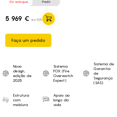
Do estoque
Pedir
5 969 €
ex.IVA
Faça um pedido
Unique selling proposition
Sistema de
Novo
Sistema
Garantia
design,
FOX (Fire
de
edição de
Overwatch
Segurança
2025
Expert)
(SAS)
Estrutura
Apoio ao
com
longo da
moldura
vida