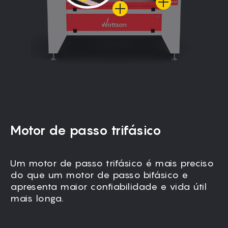
Motor de passo trifásico
Um motor de passo trifásico é mais preciso
Todas as peças móveis, incluindo o pórtico,
do que um motor de passo bifásico e
são totalmente fechadas para impedir a
apresenta maior confiabilidade e vida útil
entrada de poeira e garantir um
mais longa.
funcionamento sem vibrações.