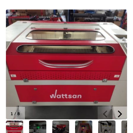
Brief of Wattsan 1290 LT
1
/
8