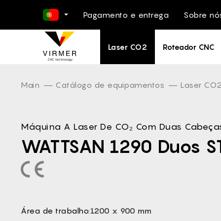
Pagamento e entrega
Sobre nó
EN -
Laser CO2
Roteador CNC
NL -
DE -
FR -
Main
Catálogo de equipamentos
Laser CO
ES -
IT -
Máquina A Laser De CO₂ Com Duas Cabeça
PL -
WATTSAN 1290 Duos S
RO -
DA -
FI -
BG -
EL -
Área de trabalho:
1200 x 900 mm