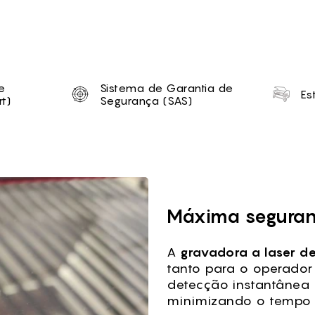
tion
e
Sistema de Garantia de
Es
t)
Segurança (SAS)
T
Máxima seguran
A
gravadora a laser d
tanto para o operador 
detecção instantânea d
minimizando o tempo d