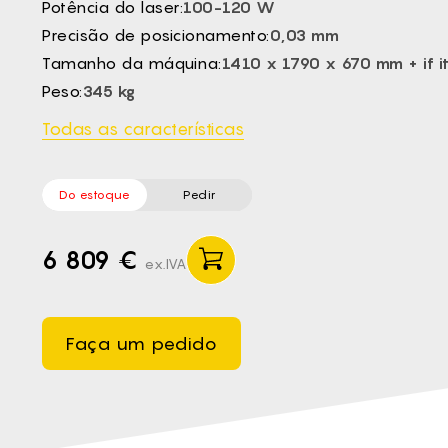
Potência do laser:
100-120 W
CS -
Precisão de posicionamento:
0,03 mm
HU -
Tamanho da máquina:
1410 x 1790 x 670 mm + if i
ET -
Peso:
345 kg
Todas as características
Do estoque
Pedir
6 809 €
ex.IVA
Faça um pedido