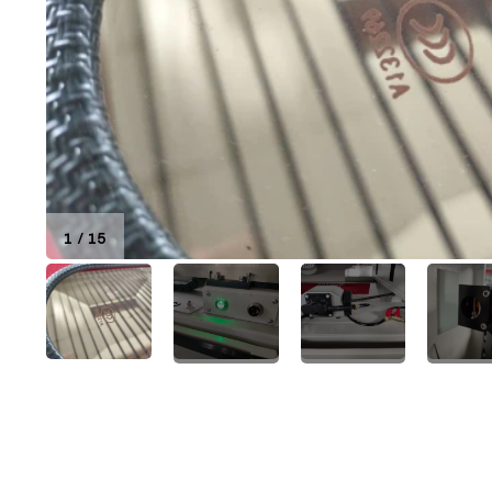
1
/
15