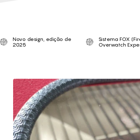
Unique selling proposi
Novo design, edição de
Sistema FOX (Fir
2025
Overwatch Exper
Brief of 1290 Duos S