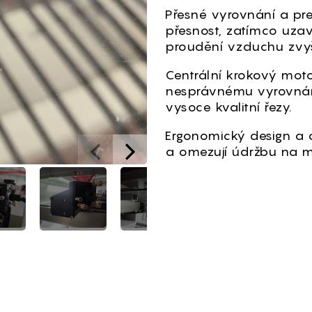
Přesné vyrovnání a pre
přesnost, zatímco uz
proudění vzduchu zvyšu
Centrální krokový moto
nesprávnému vyrovnání, 
vysoce kvalitní řezy.
Ergonomický design a o
a omezují údržbu na 