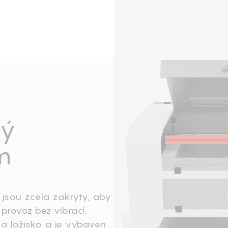
ný
m
 jsou zcela zakryty, aby
 provoz bez vibrací.
u a ložisko a je vybaven