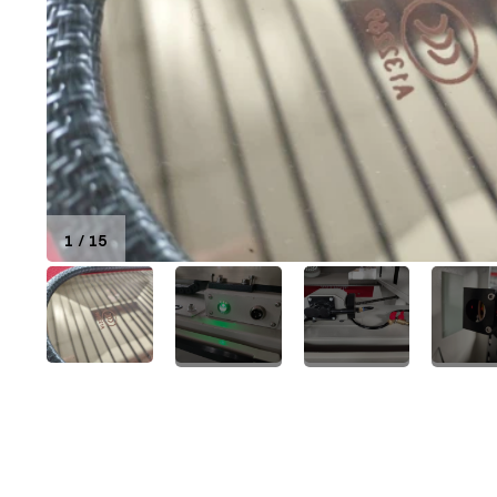
1
/
15