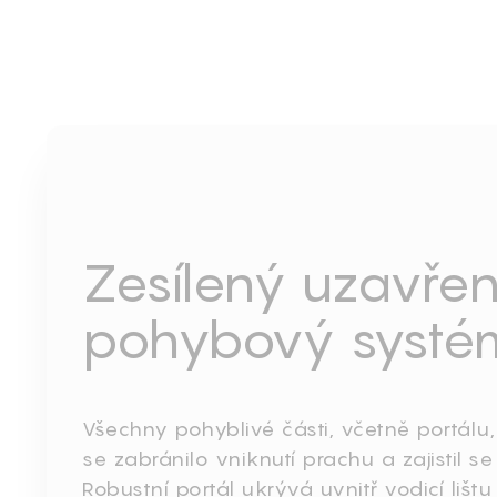
Zesílený uzavře
pohybový systé
Všechny pohyblivé části, včetně portálu,
se zabránilo vniknutí prachu a zajistil se
Robustní portál ukrývá uvnitř vodicí lišt