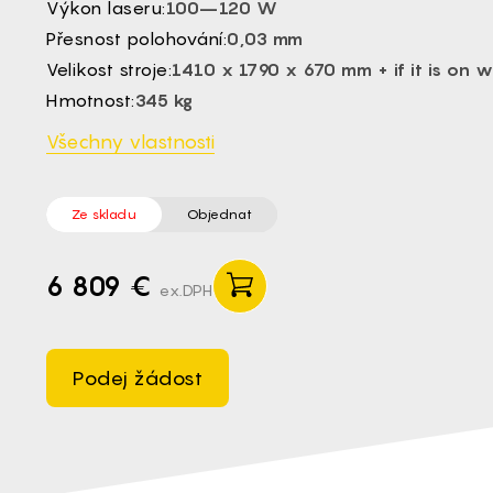
Výkon laseru:
100–120 W
EL -
Přesnost polohování:
0,03 mm
HU -
Velikost stroje:
1410 x 1790 x 670 mm + if it is on 
ET -
Hmotnost:
345 kg
Všechny vlastnosti
Ze skladu
Objednat
6 809 €
ex.DPH
Podej žádost