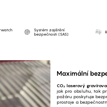
tion
rwatch
Systém zajištění
bezpečnosti (SAS)
T
Maximální bezpe
CO₂ laserový gravírova
jak pro obsluhu, tak p
požáru poskytuje bezpr
prostoje a bezpečnostní