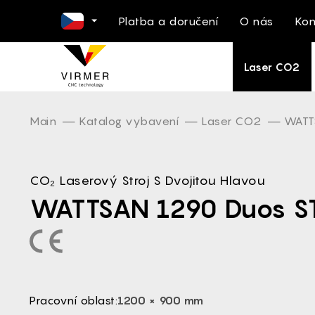
Platba a doručení
O nás
Kon
EN -
Laser CO2
NL -
DE -
FR -
Main
Katalog vybavení
Laser CO2
WATT
ES -
IT -
CO₂ Laserový Stroj S Dvojitou Hlavou
PL -
WATTSAN 1290 Duos S
PT -
RO -
DA -
FI -
BG -
Pracovní oblast:
1200 × 900 mm