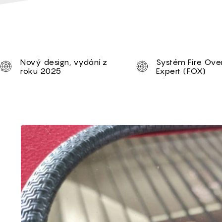
Unique selling proposi
Nový design, vydání z
Systém Fire Ove
roku 2025
Expert (FOX)
Brief of 1290 Duos S