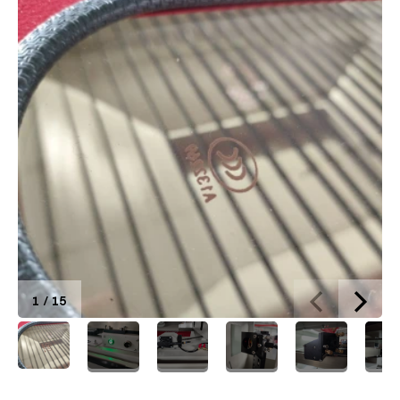
Brief of 1290 Duos ST
1
/
15