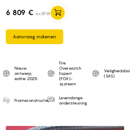
6 809 €
ex.BTW
Aanvraag indienen
Unique selling proposition
Fire
Nieuw
Overwatch
Veiligheidsb
ontwerp,
Expert
(SAS)
editie 2025
(FOX)-
systeem
Levenslange
Frameconstructie
ondersteuning