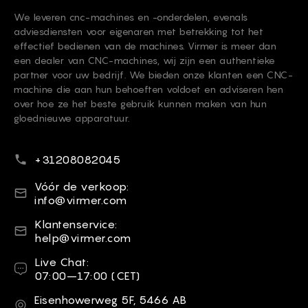
We leveren cnc-machines en -onderdelen, evenals
adviesdiensten voor eigenaren met betrekking tot het
effectief bedienen van de machines. Virmer is meer dan
een dealer van CNC-machines, wij zijn een authentieke
partner voor uw bedrijf. We bieden onze klanten een CNC-
machine die aan hun behoeften voldoet en adviseren hen
over hoe ze het beste gebruik kunnen maken van hun
gloednieuwe apparatuur.
Telefoonnummer
+31208082045
E-mail
Vóór de verkoop:
info@virmer.com
E-mail
Klantenservice:
help@virmer.com
Live Chat
Live Chat:
07:00–17:00 (CET)
Adres
Eisenhowerweg 5F, 5466 AB