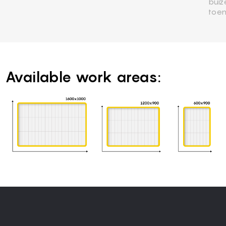
buiz
toen
Available work areas: