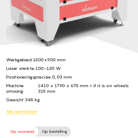
BG -
EL -
CS -
HU -
ET -
Werkgebied:
1200x900 mm
Laser sterkte:
100-120 W
Positioneringsprecisie:
0,03 mm
Machine
1410 x 1790 x 670 mm + if it is on wheels
omvang:
315 mm
Gewicht:
345 kg
Alle kenmerken
Op voorraad
Op bestelling