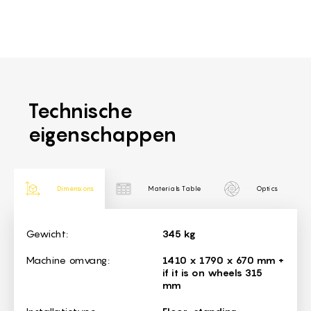
Technische
eigenschappen
Dimensions
Materials Table
Optics
Dimensions
Gewicht:
345 kg
Machine omvang:
1410 x 1790 x 670 mm +
if it is on wheels 315
mm
Installatietype::
Floor-standing