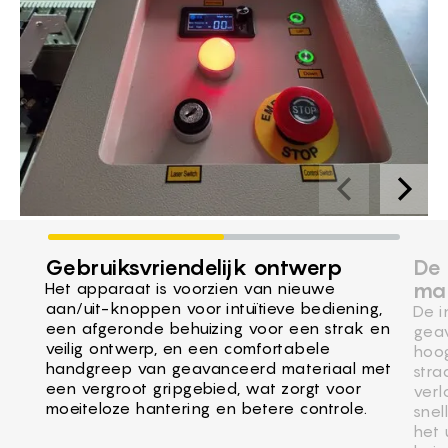
Gebruiksvriendelijk ontwerp
De 
ma
Het apparaat is voorzien van nieuwe
aan/uit-knoppen voor intuïtieve bediening,
De i
een afgeronde behuizing voor een strak en
geav
veilig ontwerp, en een comfortabele
hoog
handgreep van geavanceerd materiaal met
stra
een vergroot gripgebied, wat zorgt voor
verl
moeiteloze hantering en betere controle.
snel
het 