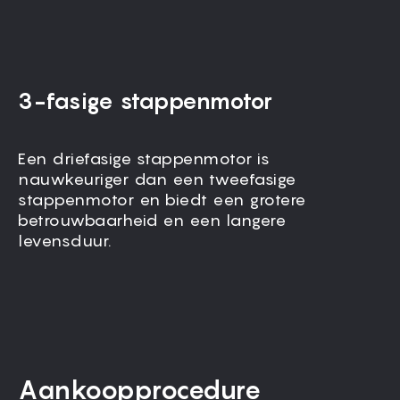
3-fasige stappenmotor
Een driefasige stappenmotor is
Alle bewegende onderdelen, inclusief het
nauwkeuriger dan een tweefasige
portaal, zijn volledig afgeschermd om stof
stappenmotor en biedt een grotere
buiten te houden en een trillingsvrije
betrouwbaarheid en een langere
werking te garanderen.
levensduur.
Aankoopprocedure