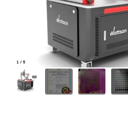
1
/
5