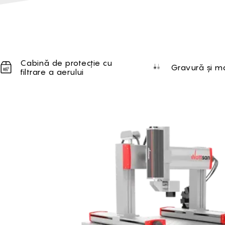
Unique selling proposi
Cabină de protecție cu
Gravură și m
filtrare a aerului
Brief of FL GT