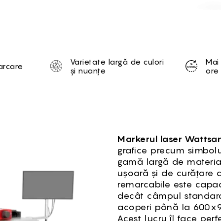
tion
Varietate largă de culori
Mai
arcare
și nuanțe
ore 
Markerul laser Wattsa
grafice precum simbolur
gamă largă de materia
ușoară și de curățare a 
remarcabile este capa
decât câmpul standard
acoperi până la 600x
Acest lucru îl face per