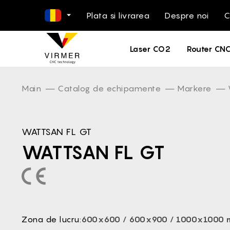
Plata si livrarea
Despre noi
C
EN -
Laser CO2
Router CN
NL -
DE -
FR -
Main
Catalog de echipamente
Markere
ES -
IT -
WATTSAN FL GT
PL -
WATTSAN FL GT
PT -
DA -
FI -
BG -
EL -
Zona de lucru:
600x600 / 600x900 / 1000x1000