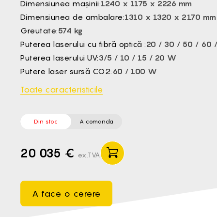
Dimensiunea mașinii:
1240 x 1175 x 2226 mm
CS -
Dimensiunea de ambalare:
1310 x 1320 x 2170 mm
HU -
Greutate:
574 kg
ET -
Puterea laserului cu fibră optică :
20 / 30 / 50 / 60
Puterea laserului UV:
3/5 / 10 / 15 / 20 W
Putere laser sursă CO2:
60 / 100 W
Toate caracteristicile
Din stoc
A comanda
20 035 €
ex.TVA
A face o cerere