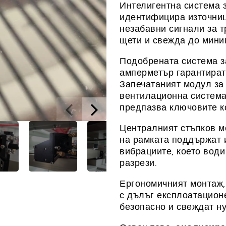
Интелигентна система 
идентифицира източни
незабавни сигнали за т
щети и свежда до мини
Подобрената система з
амперметър гарантират
Запечатаният модул за
вентилационна система
предпазва ключовите к
Централният стъпков м
на рамката поддържат 
вибрациите, което води
разрези.
Ергономичният монтаж,
с дълъг експлоатацион
безопасно и свеждат н