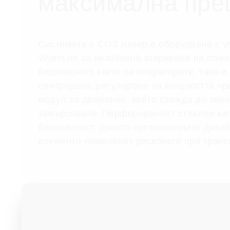
максимална пре
Системата с CO2 лазер е оборудвана с 
Wattsan
за незабавно откриване на пожа
безопасност както за операторите, така и
центриране, регулиране на мощността чр
модул за движение, който свежда до мин
замърсяване. Перфорираният стъклен кап
безопасност, докато ергономичният диза
елементи намаляват рисковете при транс