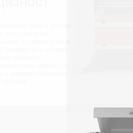
цизност
усъвършенстваната система
р, която осигурява
 за цеха. Тя предлага бързо
ез амперметър и затворен
имум праховото
ак осигурява видимост и
йн и надеждните крепежни
портиране.