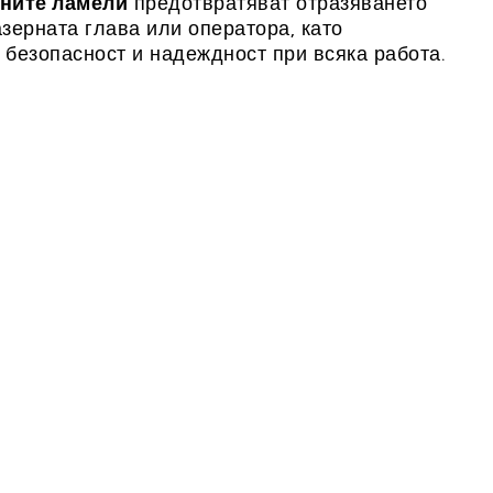
ните ламели
предотвратяват отразяването
зерната глава или оператора, като
 безопасност и надеждност при всяка работа.