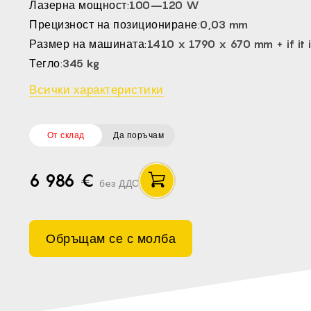
Лазерна мощност:
100–120 W
CS -
Прецизност на позициониране:
0,03 mm
HU -
Размер на машината:
1410 x 1790 x 670 mm + if it
ET -
Тегло:
345 kg
Всички характеристики
От склад
Да поръчам
6 986 €
без ДДС
Обръщам се с молба