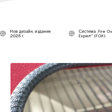
Unique selling proposi
Нов дизайн, издание
Система „Fire O
2025 г.
Expert“ (FOX)
Brief of 1290 Duos LT