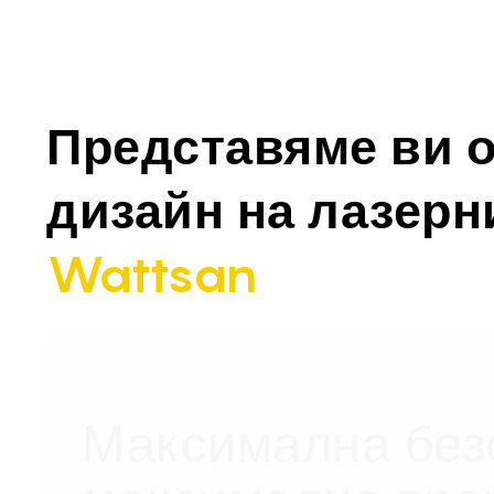
Представяме ви 
дизайн на лазер
Wattsan
Максимална без