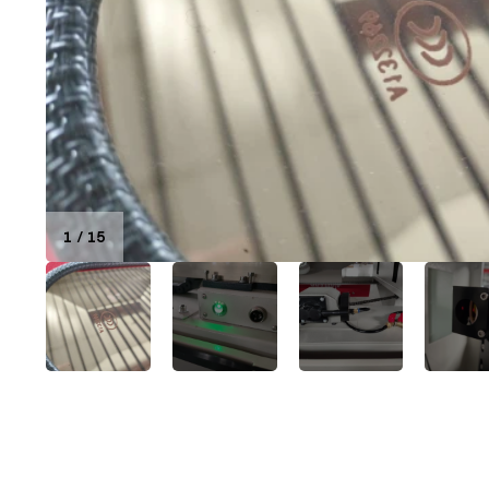
1
/
15