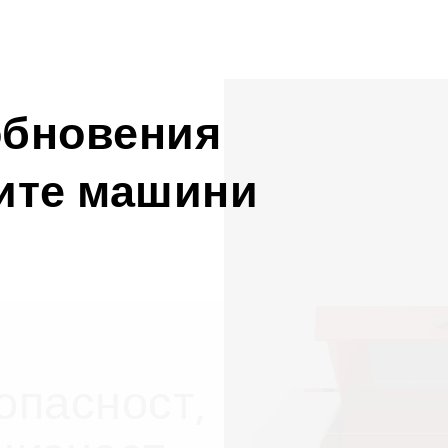
обновения
ните машини
опасност,