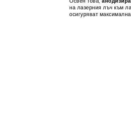
Освен това,
анодизира
на лазерния лъч към ла
осигуряват максимална