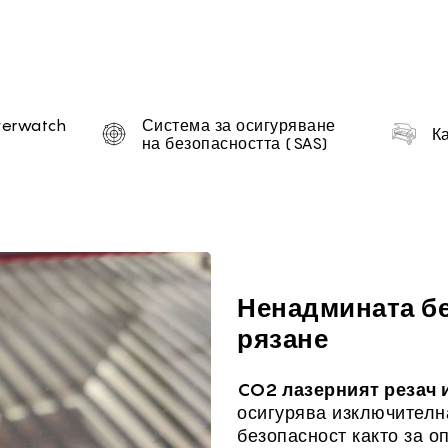
tion
verwatch
Система за осигуряване
К
на безопасността (SAS)
Ненадмината бе
рязане
CO2 лазерният резач 
осигурява изключителн
безопасност както за о