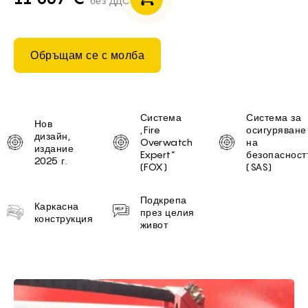
без ДДС
Обръщам се с молба
Unique selling proposition
Система
Система за
Нов
„Fire
осигуряване
дизайн,
Overwatch
на
издание
Expert“
безопасност
2025 г.
(FOX)
(SAS)
Подкрепа
Каркасна
през целия
конструкция
живот
Brief of 1610 PRO