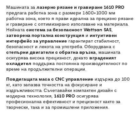
Машината за
лазерно рязане и гравиране 1610 PRO
предлага работна зона с размери 1600×1000 мм
работна зона, което я прави идеална за прецизно рязане
и гравиране с оптимизирано използване на материала.
Нейната
система за безопасност Wattsan SAS
,
затворена портална конструкция
и
интуитивен
интерфейс за управление
гарантират стабилност,
безопасност и лекота на употреба. Оборудвана с
степърни двигатели с обратна връзка
, машината
осигурява висока прецизност, докато
вграденият
охладител
поддържа постоянна производителност по
време на продължителни операции.
Повдигащата маса с CNC управление
издържа до 100
кг, като запазва точността на фокусиране и
издръжливостта. Съчетавайки компактен дизайн с
модерна технология,
1610 PRO
осигурява
професионална ефективност и прецизност както за
творчески, така и за промишлени приложения.