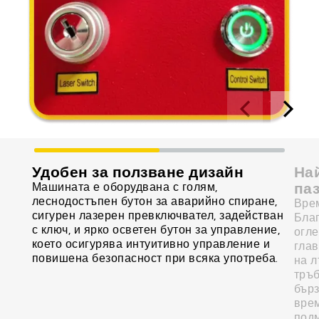
Удобен за ползване дизайн
На
па
Машината е оборудвана с голям,
леснодостъпен бутон за аварийно спиране,
Врем
сигурен лазерен превключвател, задействан
Бла
с ключ, и ярко осветен бутон за управление,
огле
което осигурява интуитивно управление и
глав
повишена безопасност при всяка употреба.
на л
тръб
бърз
врем
подм