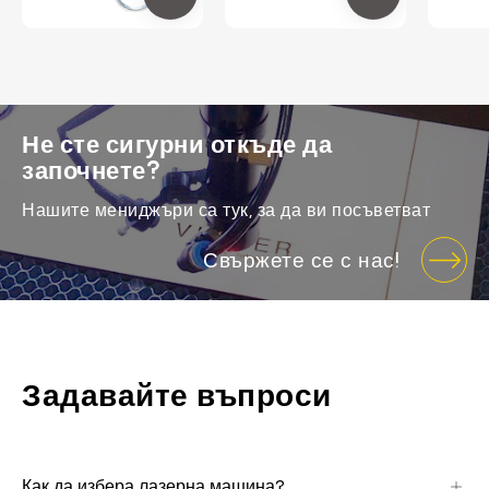
Не сте сигурни откъде да
започнете?
Нашите мениджъри са тук, за да ви посъветват
Свържете се с нас!
Задавайте въпроси
Как да избера лазерна машина?