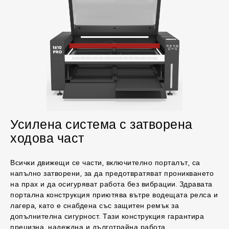
Усилена система с затворена
ходова част
Всички движещи се части, включително порталът, са
напълно затворени, за да предотвратяват проникването
на прах и да осигуряват работа без вибрации. Здравата
портална конструкция приютява вътре водещата релса и
лагера, като е снабдена със защитен ремък за
допълнителна сигурност. Тази конструкция гарантира
прецизна, надеждна и дълготрайна работа.