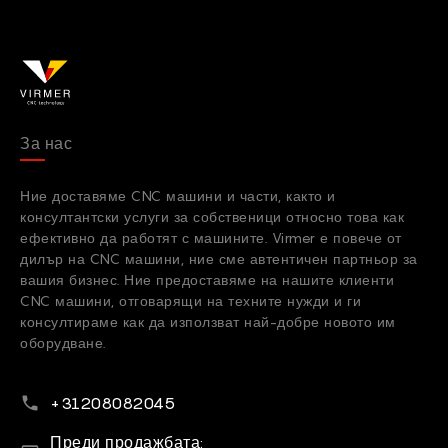
За нас
Ние доставяме CNC машини и части, както и
консултантски услуги за собственици относно това как
ефективно да работят с машините. Virmer е повече от
дилър на CNC машини, ние сме автентичен партньор за
вашия бизнес. Ние предоставяме на нашите клиенти
CNC машини, отговарящи на техните нужди и ги
консултираме как да използват най-добре новото им
оборудване.
Телефонен номер
+31208082045
Имейл
Преди продажбата: