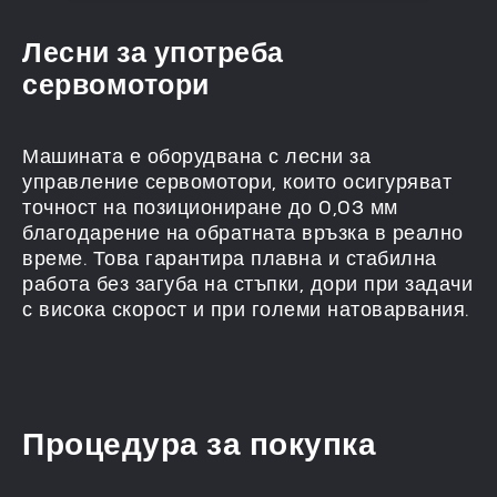
Лесни за употреба
сервомотори
Машината е оборудвана с лесни за
Всички движещи се части, включително
управление сервомотори, които осигуряват
порталът, са напълно затворени, за да се
точност на позициониране до 0,03 мм
предотврати проникването на прах и да се
благодарение на обратната връзка в реално
гарантира работа без вибрации.
време. Това гарантира плавна и стабилна
работа без загуба на стъпки, дори при задачи
с висока скорост и при големи натоварвания.
Процедура за покупка