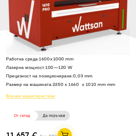
FI -
EL -
CS -
HU -
ET -
Работна среда:
1600x1000 mm
Лазерна мощност:
100–120 W
Прецизност на позициониране:
0,03 mm
Размер на машината:
2250 х 1660 х 1010 mm mm
Всички характеристики
От склад
Да поръчам
11 657 €