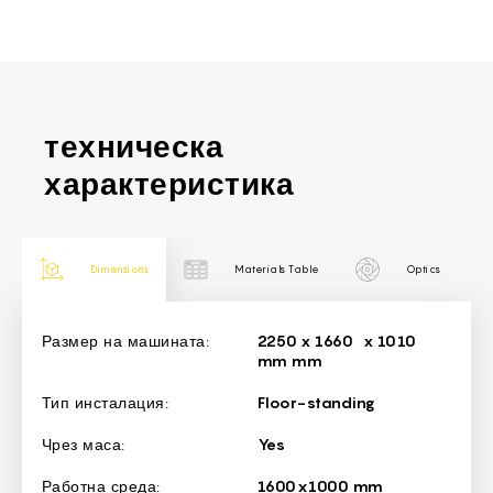
техническа
характеристика
Dimensions
Materials Table
Optics
Dimensions
Размер на машината:
2250 х 1660 х 1010
mm mm
Тип инсталация:
Floor-standing
Чрез маса:
Yes
Работна среда:
1600x1000 mm