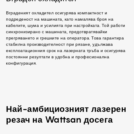
Вграденият охладител осигурява компактност и
подреденост на машината, като намалява броя на
кабелите, шума и усилията при настройката. Той работи
синхронизирано с машината, предотвратявайки
прегряването и грешките на оператора. Това гарантира
стабилна производителност при рязане, удължава
експлоатационния срок на лазерната тръба и осигурява
постоянни резултати в удобна и професионална
конфигурация.
Най-амбициозният лазерен
резач на Wattsan досега