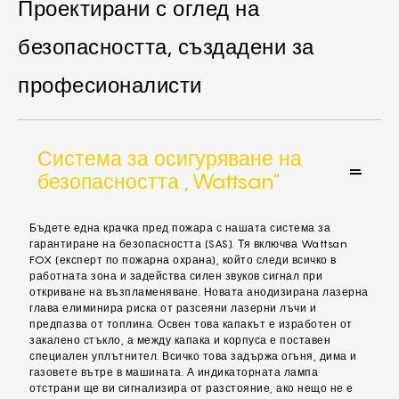
Проектирани с оглед на
безопасността, създадени за
професионалисти
Система за осигуряване на
безопасността „Wattsan“
Бъдете една крачка пред пожара с нашата система за
гарантиране на безопасността (SAS). Тя включва Wattsan
FOX (експерт по пожарна охрана), който следи всичко в
работната зона и задейства силен звуков сигнал при
откриване на възпламеняване. Новата анодизирана лазерна
глава елиминира риска от разсеяни лазерни лъчи и
предпазва от топлина. Освен това капакът е изработен от
закалено стъкло, а между капака и корпуса е поставен
специален уплътнител. Всичко това задържа огъня, дима и
газовете вътре в машината. А индикаторната лампа
отстрани ще ви сигнализира от разстояние, ако нещо не е