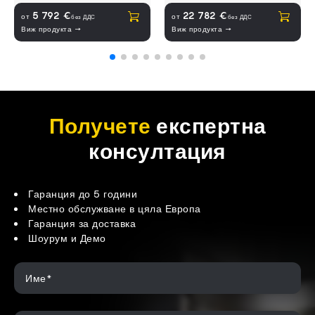
Купува
Купува
5 792 €
22 782 €
от
от
без ДДС
без ДДС
Виж продукта →
Виж продукта →
Получете
експертна
консултация
Гаранция до 5 години
Местно обслужване в цяла Европа
Гаранция за доставка
Шоурум и Демо
Име*