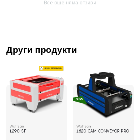
Все още няма отзиви
Други продукти
NEW
NEW
Нов Wattsan 1290 ST
Лазерна резачка за тъкани и 
Wattsan
Wattsan
1290 ST
1820 CAM CONVEYOR PRO