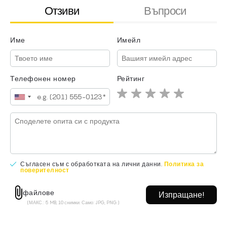
Отзиви
Въпроси
Име
Имейл
Име
Имейл
Телефонен номер
Рейтинг
Съгласен съм с обработката на лични данни.
Политика за
поверителност
Съгласен съм с обработката на лични данни.
Политика за
файлове
поверителност
(МАКС.: 5 MB, 10 снимки. Само: JPG, PNG.)
файлове
(МАКС.: 5 MB, 10 снимки. Само: JPG, PNG.)