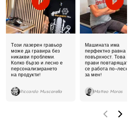
Този лазерен гравьор
Машината има
може да гравира без
перфектно равна
никакви проблеми.
повърхност. Това
Колко бързо и лесно е
прави повтарящата
персонализирането
се работа по-лесна
на продукти!
за мен!
Riccardo Muscarella
Matteo Moras