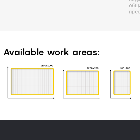
общ
прес
Available work areas: