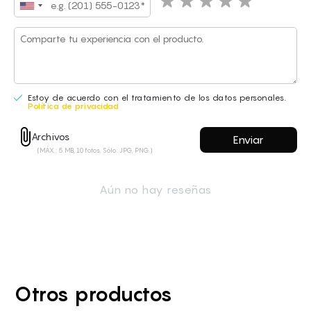
Estoy de acuerdo con el tratamiento de los datos personales.
Política de privacidad
Estoy de acuerdo con el tratamiento de los datos personales.
Archivos
Política de privacidad
(MÁX.: 5 MB, 10 fotos. Sólo: JPG, PNG.)
Archivos
(MÁX.: 5 MB, 10 fotos. Sólo: JPG, PNG.)
Aún no hay reseñas
Otros productos