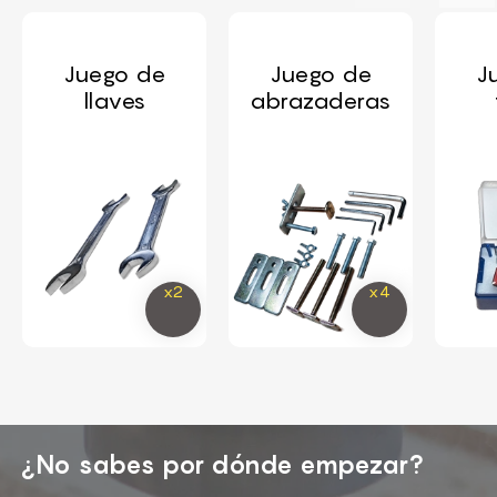
Juego de
Juego de
J
llaves
abrazaderas
¿No sabes por dónde empezar?