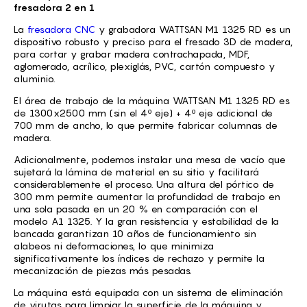
fresadora 2 en 1
La
fresadora CNC
y grabadora WATTSAN M1 1325 RD es un
dispositivo robusto y preciso para el fresado 3D de madera,
para cortar y grabar madera contrachapada, MDF,
aglomerado, acrílico, plexiglás, PVC, cartón compuesto y
aluminio.
El área de trabajo de la máquina WATTSAN M1 1325 RD es
de 1300x2500 mm (sin el 4º eje) + 4º eje adicional de
700 mm de ancho, lo que permite fabricar columnas de
madera.
Adicionalmente, podemos instalar una mesa de vacío que
sujetará la lámina de material en su sitio y facilitará
considerablemente el proceso. Una altura del pórtico de
300 mm permite aumentar la profundidad de trabajo en
una sola pasada en un 20 % en comparación con el
modelo A1 1325. Y la gran resistencia y estabilidad de la
bancada garantizan 10 años de funcionamiento sin
alabeos ni deformaciones, lo que minimiza
significativamente los índices de rechazo y permite la
mecanización de piezas más pesadas.
La máquina está equipada con un sistema de eliminación
de virutas para limpiar la superficie de la máquina y