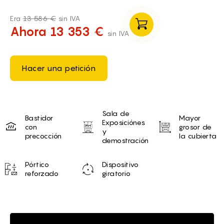
Era
13 586 €
sin IVA
Ahora 13 353 €
sin IVA
Hacer una petición
Unique selling proposition
Sala de
Bastidor
Mayor
Exposiciónes
con
grosor de
y
precocción
la cubierta
demostración
Pórtico
Dispositivo
reforzado
giratorio
Brief of Fresadora CNC WATTSA