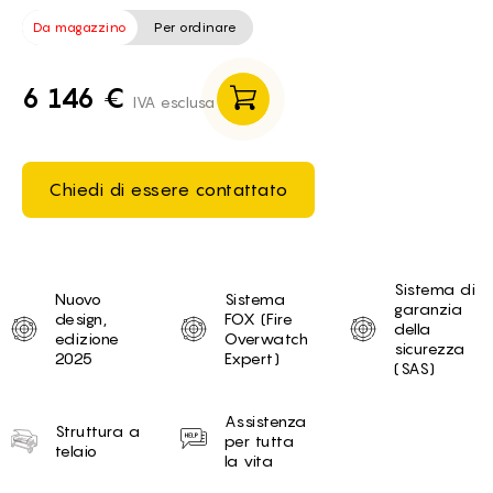
Da magazzino
Per ordinare
6 146 €
IVA esclusa
Chiedi di essere contattato
Unique selling proposition
Sistema di
Nuovo
Sistema
garanzia
design,
FOX (Fire
della
edizione
Overwatch
sicurezza
2025
Expert)
(SAS)
Assistenza
Struttura a
per tutta
telaio
la vita