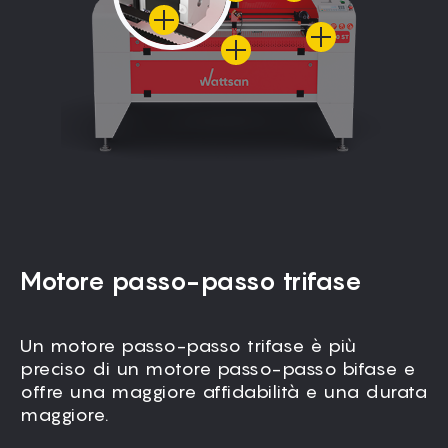
Motore passo-passo trifase
Un motore passo-passo trifase è più
Tutte le parti mobili, compreso il portale,
preciso di un motore passo-passo bifase e
sono completamente chiuse per impedire
offre una maggiore affidabilità e una durata
l'ingresso della polvere e garantire un
maggiore.
funzionamento privo di vibrazioni.