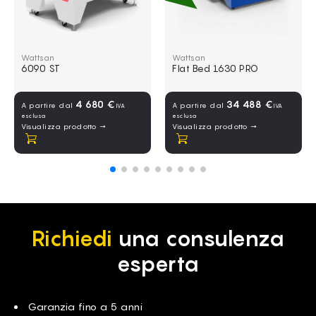
Nuovo 6090 ST
Wattsan Flat Bed 1630 PRO
Wattsan
Wattsan
6090 ST
Flat Bed 1630 PRO
4 680 €
34 488 €
A partire dal
A partire dal
IVA
IVA
esclusa
esclusa
Visualizza prodotto →
Visualizza prodotto →
Acquistare
Acquistare
Richiedi
una consulenza
esperta
Garanzia fino a 5 anni