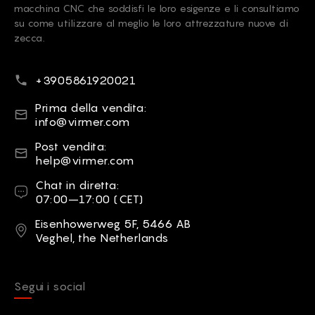
macchina CNC che soddisfi le loro esigenze e li consultiamo
su come utilizzare al meglio le loro attrezzature nuove di
zecca.
Numero di telefono
+3905861920021
email
Prima della vendita:
info@virmer.com
email
Post vendita:
help@virmer.com
Chat in diretta
Chat in diretta:
07:00–17:00 (CET)
Indirizzo
Eisenhowerweg 5F, 5466 AB
Veghel, the Netherlands
Segui i social