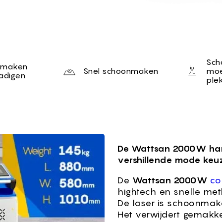
tion
Sch
nmaken
Snel schoonmaken
moei
adigen
ple
ner Wattsan 2000W
De Wattsan 2000W han
vershillende mode keuz
De
Wattsan 2000W
co
hightech en snelle me
De laser is schoonmake
Het verwijdert gemakke