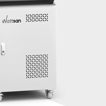
Delivery time from
14 to 23
calendar days
(instead of 110
calendar days)