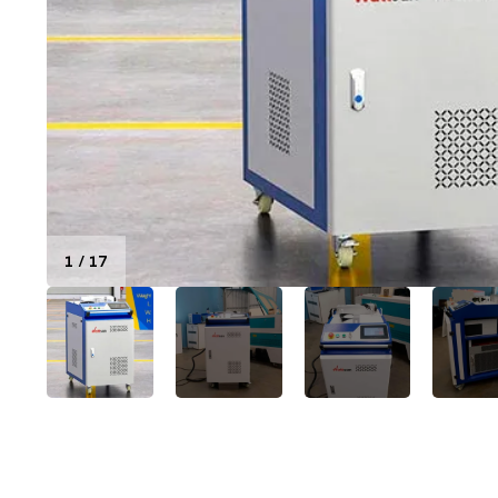
1
/
17