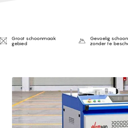
Unique selling proposi
Groot schoonmaak
Gevoelig schoo
gebied
zonder te besch
Brief of Laser clea