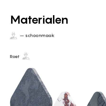
Materialen
– schoonmaak
Roet