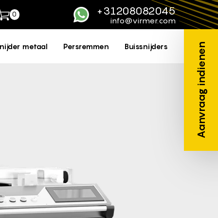
+31208082045
0
WhatsApp
info@virmer.com
Aanvraag indienen
nijder metaal
Persremmen
Buissnijders