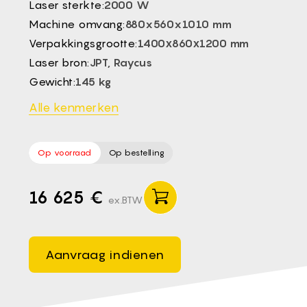
Laser sterkte:
2000 W
CS -
Machine omvang:
880x560x1010 mm
HU -
Verpakkingsgrootte:
1400х860х1200 mm
ET -
Laser bron:
JPT, Raycus
Gewicht:
145 kg
Alle kenmerken
Op voorraad
Op bestelling
16 625 €
ex.BTW
Aanvraag indienen