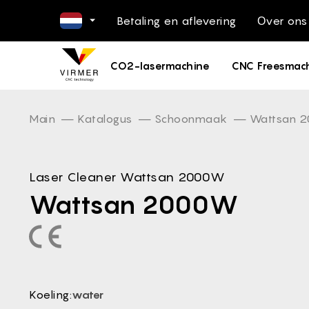
Betaling en aflevering
Оver ons
EN -
CO2-lasermachine
CNC Freesmac
DE -
FR -
ES -
Main
Katalogus
Schoonmaak
Wattsan 
IT -
PL -
Laser Cleaner Wattsan 2000W
PT -
Wattsan 2000W
RO -
DA -
FI -
BG -
EL -
Koeling:
water