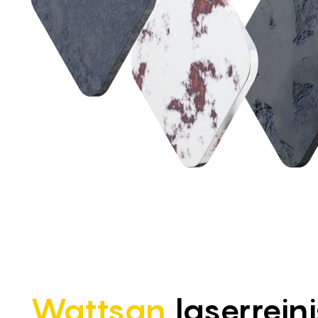
Wattsan
laserreini