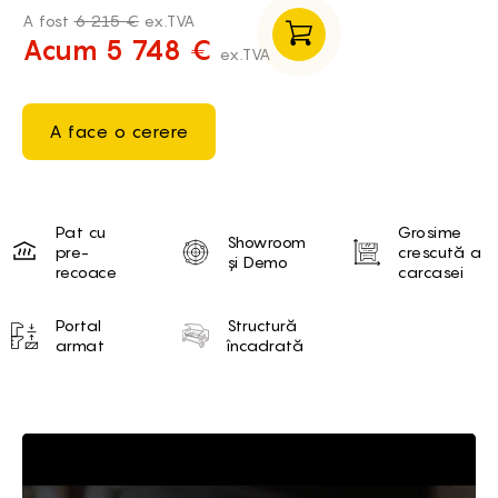
A fost
6 215 €
ex.TVA
Acum 5 748 €
ex.TVA
A face o cerere
Unique selling proposition
Pat cu
Grosime
Showroom
pre-
crescută a
și Demo
recoace
carcasei
Portal
Structură
armat
încadrată
Brief of Router CNC WATTSAN M