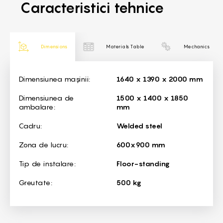
Caracteristici tehnice
Dimensions
Materials Table
Mechanics
Dimensions
Dimensiunea mașinii:
1640 x 1390 x 2000 mm
Dimensiunea de
1500 x 1400 x 1850
ambalare:
mm
Cadru:
Welded steel
Zona de lucru:
600x900 mm
Tip de instalare:
Floor-standing
Greutate:
500 kg