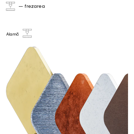
– frezarea
Alamă