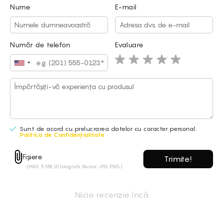
Nume
E-mail
Nume
E-mail
Număr de telefon
Evaluare
Sunt de acord cu prelucrarea datelor cu caracter personal.
Politica de Confidențialitate
Sunt de acord cu prelucrarea datelor cu caracter personal.
Fișiere
Politica de Confidențialitate
(MAX: 5 MB, 10 fotografii. Numai: JPG, PNG.)
Fișiere
(MAX: 5 MB, 10 fotografii. Numai: JPG, PNG.)
Philipp Kragl
P
17/09/2025
Nicio recenzie încă
Sehr geehrte Damen und Herren,
können Sie mir bitte Auskunft geben ob die Maschine