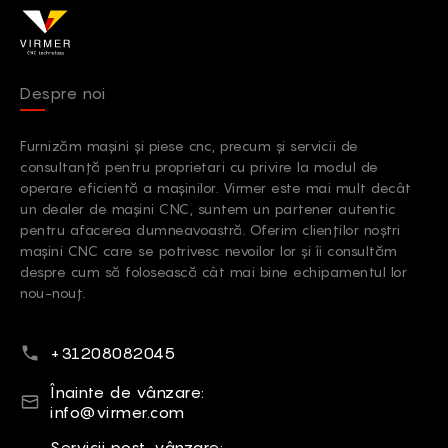
Garrett
23/02/2024
Ciao, Chiara!
Sì, questo modello può essere modificato con un
Despre noi
tavolo aspirante specializzato per una migliore presa
del materiale.
Furnizăm mașini și piese cnc, precum și servicii de
Grazie per la sua domanda! Non esiti a contattare i
consultanță pentru proprietari cu privire la modul de
nostri responsabili per illustrarci le specifiche del suo
operare eficientă a mașinilor. Virmer este mai mult decât
progetto, in modo da poterle consigliare l'approccio
un dealer de mașini CNC, suntem un partener autentic
migliore.
pentru afacerea dumneavoastră. Oferim clienților noștri
mașini CNC care se potrivesc nevoilor lor și îi consultăm
despre cum să folosească cât mai bine echipamentul lor
nou-nouț.
Număr de telefon
+31208082045
E-mail
Înainte de vânzare:
info@virmer.com
E-mail
Servicii post-vânzare: