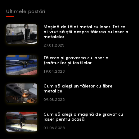
Ultimele postări
Mașină de tăiat metal cu laser. Tot ce
ai vrut să știi despre tăierea cu laser a
metalelor
27.01.2023
Tăierea și gravarea cu laser a
țesăturilor și textilelor
19.04.2023
Cum să alegi un tăietor cu fibre
metalice
09.08.2022
Cum să alegi o mașină de gravat cu
laser pentru acasă
01.06.2023