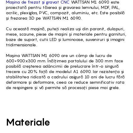
Mașina de frezat și gravat CNC
WATTSAN M1 6090 este
proiectată pentru tăierea și gravarea lemnului, MDF, PAL,
acrilic, plexiglas, PVC, compozit, aluminiu, etc. Este posibilă
și frezarea 3D pe WATTSAN M1 6090.
Cu această mașină, puteți realiza uși din paronit, dulapuri,
mese, scaune, piese de mașini și materiale pentru garnituri,
baze de suport, cutii LED și luminoase, suveniruri și imagini
tridimensionale.
Mașina WATTSAN M1 6090 are un câmp de lucru de
600×900x300 mm. Înălțimea portalului de 300 mm face
posibilă creșterea adâncimii de prelucrare într-o singură
trecere cu 20% față de modelul A1 6090. Iar rezistența și
stabilitatea ridicată a cadrului asigură 10 ani de lucru fără
deformare și deformare, ceea ce reduce semnificativ rata
de respingere și vă permite să procesați piese mai grele.
Materiale