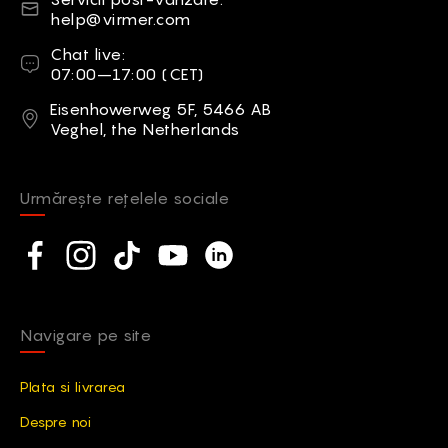
help@virmer.com
Chat live
Chat live:
07:00–17:00 (CET)
Abordare
Eisenhowerweg 5F, 5466 AB
Veghel, the Netherlands
Urmărește rețelele sociale
Social network
Facebook
Instagram
TikTok
YouTube
Linkedin
Navigare pe site
Plata si livrarea
Despre noi