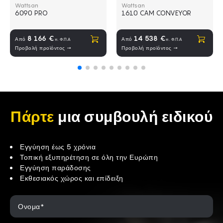
6090 PRO
Κοπτική μηχανή λέιζερ 130W 
Wattsan
Wattsan
6090 PRO
1610 CAM CONVEYOR
Αγορά
Αγορά
8 166 €
14 538 €
Από
Από
π. Φ.Π.Α
π. Φ.Π.Α
Προβολή προϊόντος →
Προβολή προϊόντος →
Πάρτε
μια συμβουλή ειδικού
Εγγύηση έως 5 χρόνια
Τοπική εξυπηρέτηση σε όλη την Ευρώπη
Εγγύηση παράδοσης
Εκθεσιακός χώρος και επίδειξη
Ονομα*