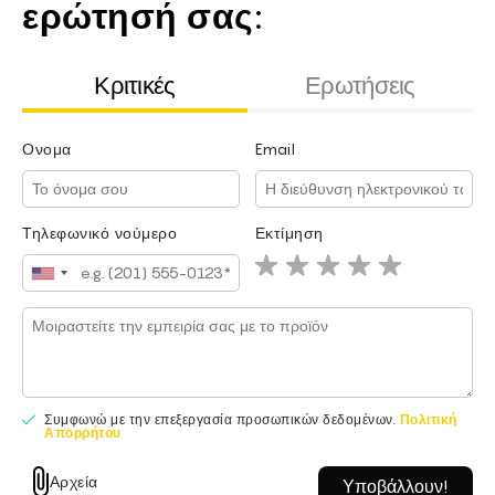
ερώτησή σας:
Κριτικές
Ερωτήσεις
Ονομα
Email
Ονομα
Email
Τηλεφωνικό νούμερο
Εκτίμηση
Συμφωνώ με την επεξεργασία προσωπικών δεδομένων.
Πολιτική
Απορρήτου
Συμφωνώ με την επεξεργασία προσωπικών δεδομένων.
Πολιτική
Αρχεία
Απορρήτου
(ΜΕΓ.: 5 MB, 10 φωτογραφίες. Μόνο: JPG, PNG.)
Αρχεία