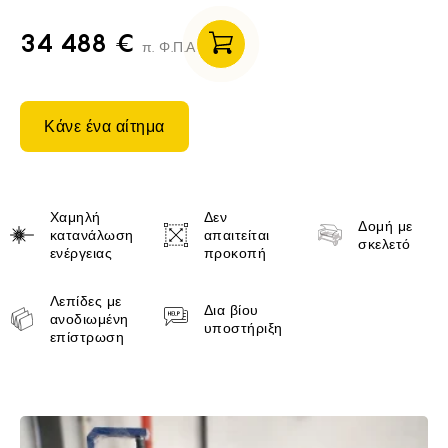
34 488 €
π. Φ.Π.Α
Κάνε ένα αίτημα
Unique selling proposition
Χαμηλή
Δεν
Δομή με
κατανάλωση
απαιτείται
σκελετό
ενέργειας
προκοπή
Λεπίδες με
Δια βίου
ανοδιωμένη
υποστήριξη
επίστρωση
Brief of Wattsan Flat Bed 1630