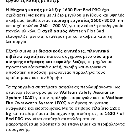
εργασίες κοπής με λέιζερ
Η
Μηχανή κοπής με λέιζερ 1630 Flat Bed PRO
έχει
σχεδιαστεί για κοπή με λέιζερ μεγάλου μεγέθους και υψηλής
ακρίβειας, διαθέτοντας
περιοχή εργασίας 1600×3000 mm
και ισχύ σωλήνα
360–700 W
, για την εύκολη επεξεργασία
παχιών υλικών. Ο
σχεδιασμός Wattsan Flat Bed
εξασφαλίζει μέγιστη σταθερότητα και ακρίβεια κατά τη
λειτουργία.
Εξοπλισμένη με
διφασικούς κινητήρες
,
πλανητικά
κιβώτια ταχυτήτων
και ένα συγχρονισμένο
σύστημα
κίνησης καθρέφτη και κεφαλής λέιζερ
, το μηχάνημα
προσφέρει εξαιρετικά ομαλή, ακριβή και ενεργειακά
αποδοτική απόδοση, μειώνοντας παράλληλα τους
κραδασμούς και τον θόρυβο.
Τα προηγμένα συστήματα ασφαλείας περιλαμβάνονται ως
στάνταρ εξοπλισμός με το
Wattsan Safety Assurance
System (SAS)
για την πρόληψη πυρκαγιών και το
Wattsan
Fire Overwatch System (FOX)
για άμεση ανίχνευση
ανάφλεξης και ειδοποιήσεις. Με το στιβαρό
πλαίσιο 1200
kg
και τα εξαρτήματα βιομηχανικής ποιότητας, το
1630 Flat
Bed PRO
εγγυάται σταθερά αποτελέσματα και
μακροπρόθεσμη αξιοπιστία σε επαγγελματικά περιβάλλοντα
παραγωγής.