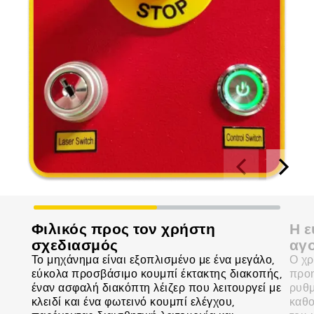
Φιλικός προς τον χρήστη
Η ε
σχεδιασμός
αγ
Το μηχάνημα είναι εξοπλισμένο με ένα μεγάλο,
Ο χρ
εύκολα προσβάσιμο κουμπί έκτακτης διακοπής,
προη
έναν ασφαλή διακόπτη λέιζερ που λειτουργεί με
ρυθμ
κλειδί και ένα φωτεινό κουμπί ελέγχου,
καθο