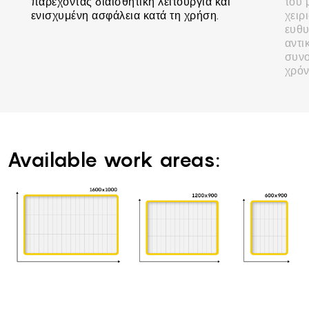
παρέχοντας διαισθητική λειτουργία και
του 
ενισχυμένη ασφάλεια κατά τη χρήση.
χειρ
ευθυ
αντι
συνο
χρόν
Available work areas: