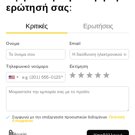
ερώτησή σας:
Κριτικές
Ερωτήσεις
Ονομα
Email
Ονομα
Email
Τηλεφωνικό νούμερο
Εκτίμηση
Συμφωνώ με την επεξεργασία προσωπικών δεδομένων.
Πολιτική
Απορρήτου
Συμφωνώ με την επεξεργασία προσωπικών δεδομένων.
Πολιτική
Αρχεία
Απορρήτου
(ΜΕΓ.: 5 MB, 10 φωτογραφίες. Μόνο: JPG, PNG.)
Αρχεία