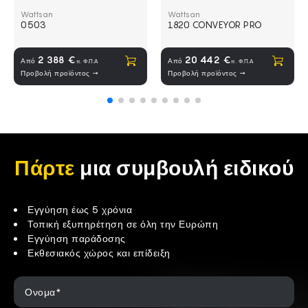
Μηχάνημα Χαρακτικής Laser 60W co2 WATTSAN 0503
Κοπτικό λέιζερ για ύφασμα και
Wattsan
Wattsan
0503
1820 CONVEYOR PRO
Αγορά
Αγορά
2 388 €
20 442 €
Από
Από
π. Φ.Π.Α
π. Φ.Π.Α
Προβολή προϊόντος →
Προβολή προϊόντος →
Πάρτε
μια συμβουλή ειδικού
Εγγύηση έως 5 χρόνια
Τοπική εξυπηρέτηση σε όλη την Ευρώπη
Εγγύηση παράδοσης
Εκθεσιακός χώρος και επίδειξη
Ονομα*