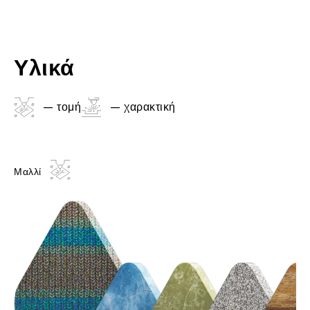
Υλικά
– τομή
– χαρακτική
Μαλλί