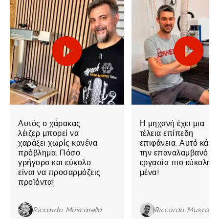
Αυτός ο χάρακας
Η μηχανή έχει μια
λέιζερ μπορεί να
τέλεια επίπεδη
χαράξει χωρίς κανένα
επιφάνεια. Αυτό κάνει
πρόβλημα. Πόσο
την επαναλαμβανόμε
γρήγορο και εύκολο
εργασία πιο εύκολη γ
είναι να προσαρμόζεις
μένα!
προϊόντα!
Riccardo Muscarella
Riccardo Muscarel