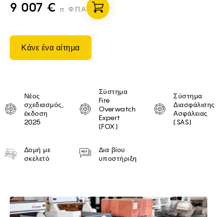
9 007 €
π. Φ.Π.Α
Κάνε ένα αίτημα
Unique selling proposition
Σύστημα
Νέος
Σύστημα
Fire
σχεδιασμός,
Διασφάλισης
Overwatch
έκδοση
Ασφάλειας
Expert
2025
(SAS)
(FOX)
Δομή με
Δια βίου
σκελετό
υποστήριξη
Brief of 1290 PRO