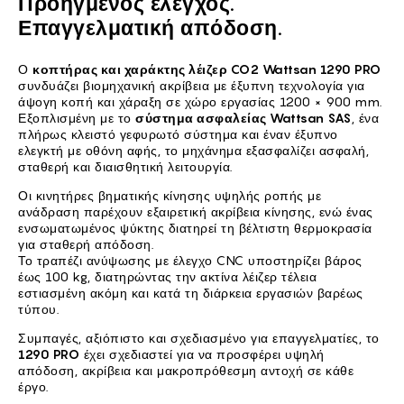
Προηγμένος έλεγχος.
Επαγγελματική απόδοση.
Ο
κοπτήρας και χαράκτης λέιζερ CO2 Wattsan 1290 PRO
συνδυάζει βιομηχανική ακρίβεια με έξυπνη τεχνολογία για
άψογη κοπή και χάραξη σε χώρο εργασίας 1200 × 900 mm.
Εξοπλισμένη με το
σύστημα ασφαλείας Wattsan SAS
, ένα
πλήρως κλειστό γεφυρωτό σύστημα και έναν έξυπνο
ελεγκτή με οθόνη αφής, το μηχάνημα εξασφαλίζει ασφαλή,
σταθερή και διαισθητική λειτουργία.
Οι κινητήρες βηματικής κίνησης υψηλής ροπής με
ανάδραση παρέχουν εξαιρετική ακρίβεια κίνησης, ενώ ένας
ενσωματωμένος ψύκτης διατηρεί τη βέλτιστη θερμοκρασία
για σταθερή απόδοση.
Το τραπέζι ανύψωσης με έλεγχο CNC υποστηρίζει βάρος
έως 100 kg, διατηρώντας την ακτίνα λέιζερ τέλεια
εστιασμένη ακόμη και κατά τη διάρκεια εργασιών βαρέως
τύπου.
Συμπαγές, αξιόπιστο και σχεδιασμένο για επαγγελματίες, το
1290 PRO
έχει σχεδιαστεί για να προσφέρει υψηλή
απόδοση, ακρίβεια και μακροπρόθεσμη αντοχή σε κάθε
έργο.