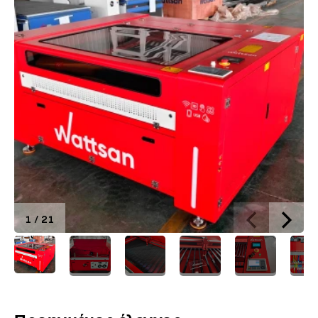
1
/
21