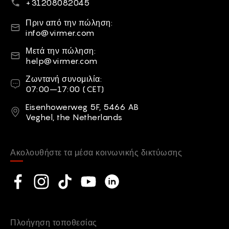
Τηλεφωνικό νούμερο
+31208082045
Ηλεκτρονικό ταχυδρομείο
Πριν από την πώληση:
info@virmer.com
Ηλεκτρονικό ταχυδρομείο
Μετά την πώληση:
help@virmer.com
Ζωντανή συνομιλία
Ζωντανή συνομιλία:
07:00–17:00 (CET)
Διεύθυνση
Eisenhowerweg 5F, 5466 AB
Veghel, the Netherlands
Ακολουθήστε τα μέσα κοινωνικής δικτύωσης
Social network
Facebook
Instagram
TikTok
YouTube
Linkedin
Πλοήγηση τοποθεσίας