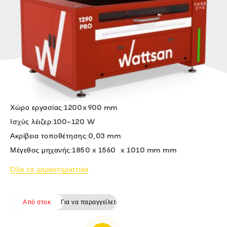
FI -
BG -
CS -
HU -
ET -
Χώρο εργασίας:
1200x900 mm
Ισχύς λέιζερ:
100-120 W
Ακρίβεια τοποθέτησης:
0,03 mm
Μέγεθος μηχανής:
1850 х 1560 х 1010 mm mm
Όλα τα χαρακτηριστικά
Από στοκ
Για να παραγγείλετε