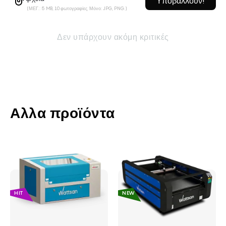
(ΜΕΓ.: 5 MB, 10 φωτογραφίες. Μόνο: JPG, PNG.)
Δεν υπάρχουν ακόμη κριτικές
Αλλα προϊόντα
POPULAR
NEW
HIT
NEW