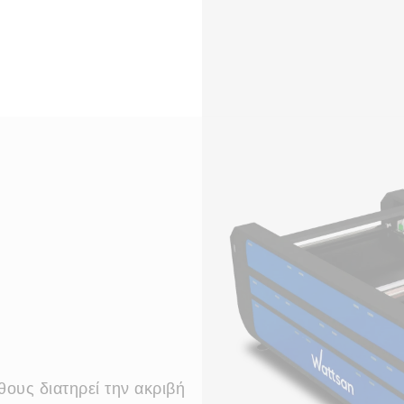
η
ους διατηρεί την ακριβή