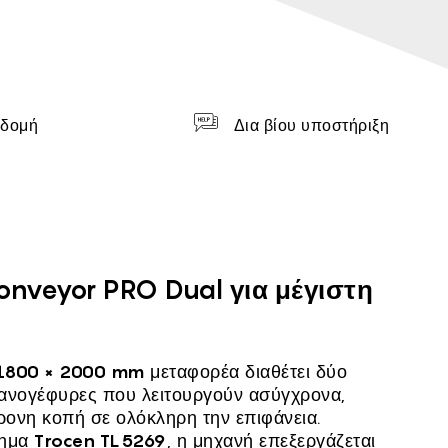
 δομή
Δια βίου υποστήριξη
έρμα Wattsan 1820 Con
nveyor PRO Dual για μέγιστη
1800 × 2000 mm
μεταφορέα διαθέτει δύο
ανογέφυρες που λειτουργούν ασύγχρονα,
ρονη κοπή σε ολόκληρη την επιφάνεια.
τημα
Trocen TL5269
, η μηχανή επεξεργάζεται