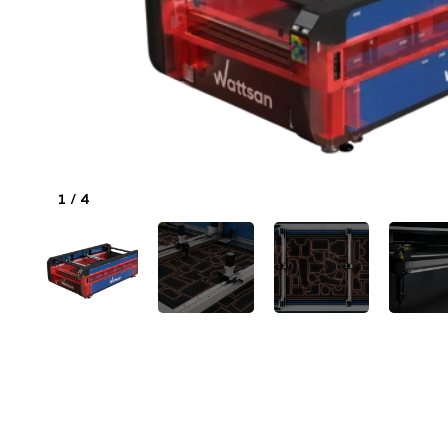
1
/
4