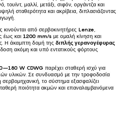
ό, τουίντ, μαλλί, μετάξι, σιφόν, οργάντζα και
υψηλή σταθερότητα και ακρίβεια, διπλασιάζοντας
αγωγή.
ς κινούνται από σερβοκινητήρες
Lenze
,
ς έως και
1200 mm/s
με ομαλή κίνηση και
ας. Η άκαμπτη δομή της
διπλής γερανογέφυρας
όδοση ακόμη και υπό εντατικούς φόρτους
50–180 W CDWG
παρέχει σταθερή ισχύ για
κών υλικών. Σε συνδυασμό με την τροφοδοσία
η σερβομηχανική, το σύστημα εξασφαλίζει
σταθερή ποιότητα ακμών και επαναλαμβανόμενα