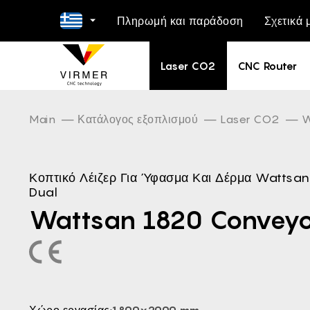
Πληρωμή και παράδοση
Σχετικά 
EN -
Laser CO2
CNC Router
NL -
DE -
FR -
Main
Κατάλογος εξοπλισμού
Laser CO2
W
ES -
IT -
Κοπτικό Λέιζερ Για Ύφασμα Και Δέρμα Wattsa
PL -
Dual
PT -
Wattsan 1820 Conveyo
RO -
DA -
FI -
BG -