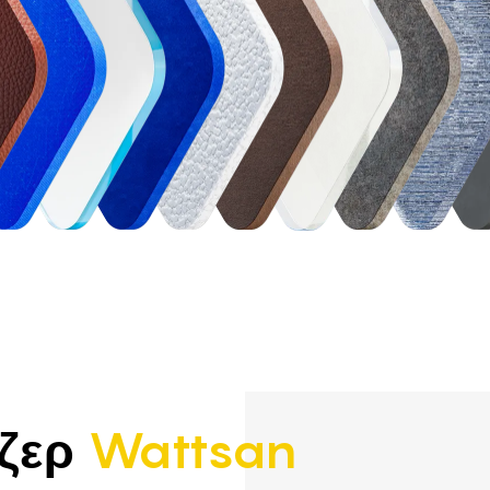
ιζερ
Wattsan