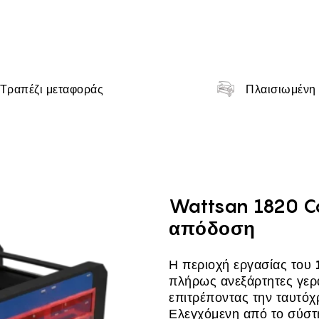
tion
Τραπέζι μεταφοράς
Πλαισιωμένη
ιζερ για ύφασμα και δ
Wattsan 1820 Co
απόδοση
Η περιοχή εργασίας του
πλήρως ανεξάρτητες γερ
επιτρέποντας την ταυτόχ
Ελεγχόμενη από το σύσ