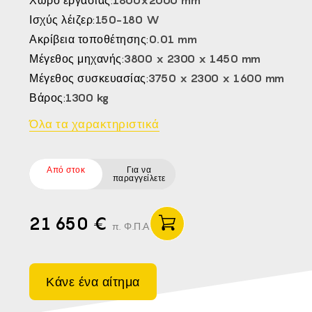
Χώρο εργασίας:
1800x2000 mm
CS -
Ισχύς λέιζερ:
150-180 W
HU -
Ακρίβεια τοποθέτησης:
0.01 mm
ET -
Μέγεθος μηχανής:
3800 x 2300 x 1450 mm
Μέγεθος συσκευασίας:
3750 x 2300 x 1600 mm
Βάρος:
1300 kg
Όλα τα χαρακτηριστικά
Από στοκ
Για να
παραγγείλετε
21 650 €
π. Φ.Π.Α
Κάνε ένα αίτημα