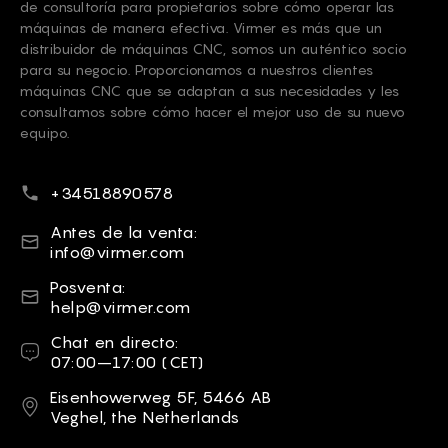
06/10/2024
de consultoría para propietarios sobre cómo operar las
máquinas de manera efectiva. Virmer es más que un
Bonjour, Raphael !
distribuidor de máquinas CNC, somos un auténtico socio
1. Le corps est en fonte, mais la table est un profilé
para su negocio. Proporcionamos a nuestros clientes
en aluminium, donc très résistant. Comme
máquinas CNC que se adaptan a sus necesidades y les
alternative, nous pouvons suggérer une table à vide.
consultamos sobre cómo hacer el mejor uso de su nuevo
2. Oui, nous avons cette option : système de
equipo.
refroidissement de l'outil avec bain de récupération
autour de la table et réservoir avec pompe. Nous
suggérons également d'utiliser un système de
Número de teléfono
+34518890578
brouillard d'huile (il n'y a pas besoin de réservoir de
récupération), si vous voulez couper des métaux.
Correo electrónico
Antes de la venta:
3. Nos responsables vous contacteront par courrier
pour vous informer des frais de livraison en Belgique.
info@virmer.com
4. Cette machine est compatible avec le logiciel
Correo electrónico
Mach3.
Posventa:
5. Non, nous ne vendons que des modèles neufs.
help@virmer.com
Nous vous remercions pour vos questions ! N'hésitez
Chat en directo
Chat en directo:
pas à nous contacter si vous avez besoin de plus
07:00–17:00 (CET)
d'informations.
Dirección
Eisenhowerweg 5F, 5466 AB
Veghel, the Netherlands