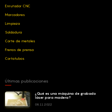
Enrutador CNC
el hiji mariam
E
13/04/2024
Marcadores
Limpieza
Bonjour, votre machine 0609 mini répond parfaitement a
mes critères seulement j'ai petit Soussi c'est que moi j'ai
Soldadura
l'habitude de travailler avec Mach3,estceque possible de
facturer la machine avec ce type de programme mach3 au
Corte de metales
lieu de nc studio plus un rotary4axe on option si possible?
Frenos de prensa
Cortatubos
Garrett
13/04/2024
Bonjour, Mariam !
Últimas publicaciones
Oui, cette machine peut être utilisée avec Mach3 et
équipée d'un dispositif rotatif. Nos responsables
¿Qué es una máquina de grabado
vous contacteront pour vous fournir une consultation
láser para madera?
approfondie en fonction de vos besoins. Nous vous
remercions pour votre question !
08.11.2022