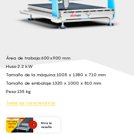
BG -
EL -
CS -
HU -
ET -
Área de trabajo:
600x900 mm
Huso:
2.2 kW
Tamaño de la máquina:
1005 x 1380 x 710 mm
Tamaño de embalaje:
1320 x 1000 x 810 mm
Peso:
135 kg
Todas las caracteristicas
Mira la
reseña