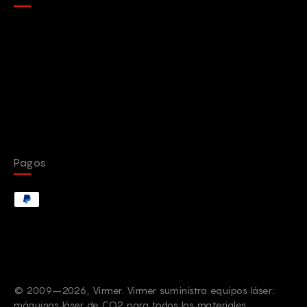
d'aluminium, du laiton et du magnésium. N'hésitez
pas à nous poser d'autres questions. Nos
responsables vous contacteront par e-mail et vous
aideront à en savoir plus sur nos machines et leurs
spécificités.
Nous vous souhaitons une excellente journée !
Pagos
© 2009–2026, Virmer. Virmer suministra equipos láser:
máquinas láser de CO2 para todos los materiales,