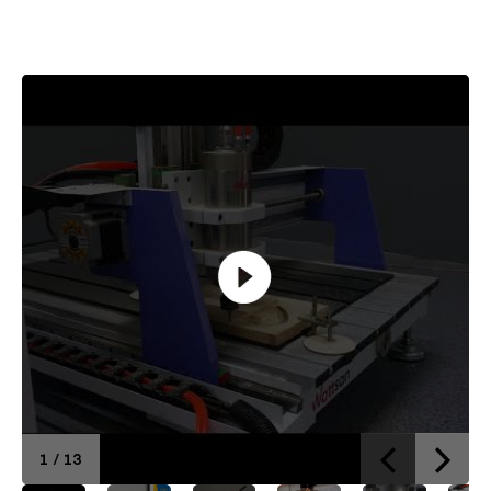
Brief of Máquina de enrutador
1
/
13