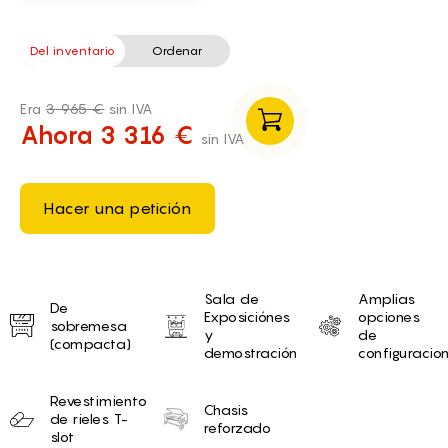
Del inventario
Ordenar
Era
3 965 €
sin IVA
Ahora 3 316 €
sin IVA
Hacer una petición
Unique selling proposition
Sala de
Amplias
De
Exposiciónes
opciones
sobremesa
y
de
(compacta)
demostración
configuracio
Revestimiento
Chasis
de rieles T-
reforzado
slot