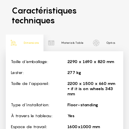
Caractéristiques
techniques
Dimensions
Materials Table
Optics
Dimensions
Taille d'emballage:
2290 x 1690 x 820 mm
Lester:
277 kg
Taille de l'appareil:
2200 x 1500 x 660 mm
+ if it is on wheels 343
mm
Type d'installation:
Floor-standing
À travers le tableau:
Yes
Espace de travail:
1600x1000 mm