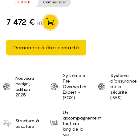
En stock
Commander
7 472 €
HT
Demander à être contacté
Unique selling proposition
Système «
Système
Nouveau
Fire
d'assurance
design,
Overwatch
de la
édition
Expert »
sécurité
2025
(FOX)
(SAS)
Un
accompagnement
Structure à
tout au
ossature
long de la
vie