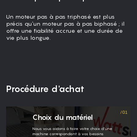
Un moteur pas à pas triphasé est plus
Toutes les pièces mobiles, y compris le
précis qu'un moteur pas à pas biphasé ; il
portique, sont entièrement encapsulées afin
offre une fiabilité accrue et une durée de
d'empêcher la pénétration de poussière et
vie plus longue.
de garantir un fonctionnement sans
vibrations.
Procédure d'achat
Choix du matériel
Nous vous aidons à faire votre choix d'une
machine correspondant à vos besoins