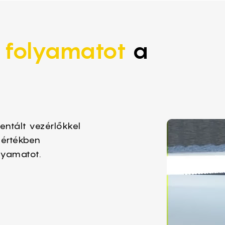
 folyamatot
a
entált vezérlőkkel
mértékben
lyamatot.