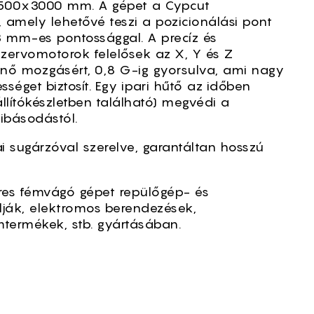
1500x3000 mm. A gépet a Cypcut
, amely lehetővé teszi a pozicionálási pont
 mm-es pontossággal. A precíz és
ervomotorok felelősek az X, Y és Z
énő mozgásért, 0,8 G-ig gyorsulva, ami nagy
séget biztosít. Egy ipari hűtő az időben
llítókészletben található) megvédi a
básodástól.
i sugárzóval szerelve, garantáltan hosszú
res fémvágó gépet repülőgép- és
ják, elektromos berendezések,
mtermékek, stb. gyártásában.