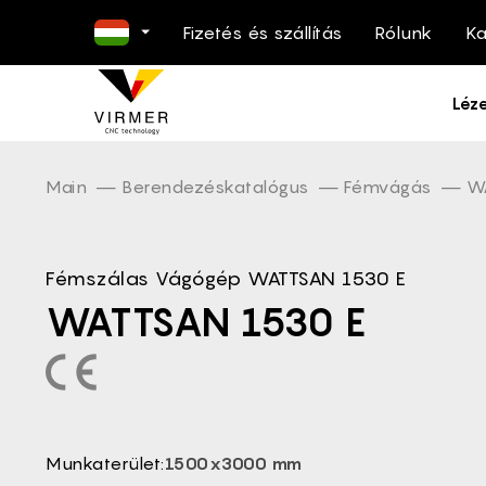
Fizetés és szállítás
Rólunk
Ka
EN -
Léz
NL -
DE -
FR -
Main
Berendezéskatalógus
Fémvágás
W
ES -
IT -
Fémszálas Vágógép WATTSAN 1530 E
PL -
WATTSAN 1530 E
PT -
RO -
DA -
FI -
BG -
Munkaterület:
1500x3000 mm