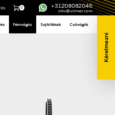
+31208082045
tás
0
WhatsApp
info@virmer.com
tés
Fémvágás
Sajtófékek
Csővágók
Kérelmezni
 centralized, semi-automatic
es / Ball Screws
IN / Helical rack LEAN /
argon, air, Oxygen
 capacitive
n the material