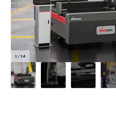
1
/
14