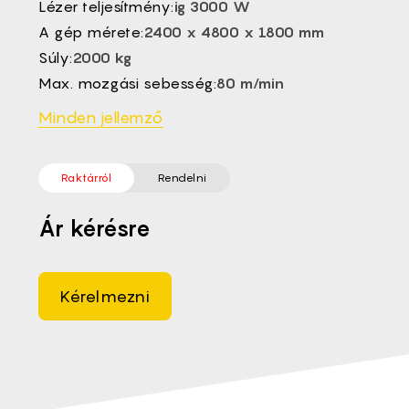
Lézer teljesítmény:
ig 3000 W
EL -
A gép mérete:
2400 x 4800 x 1800 mm
CS -
Súly:
2000 kg
ET -
Max. mozgási sebesség:
80 m/min
Minden jellemző
Raktárról
Rendelni
Ár kérésre
Kérelmezni