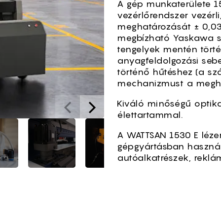
A gép munkaterülete 
vezérlőrendszer vezérli
meghatározását ± 0,03
megbízható Yaskawa sz
tengelyek mentén tört
anyagfeldolgozási sebes
történő hűtéshez (a szá
mechanizmust a meghi
Kiváló minőségű optika
élettartammal.
A WATTSAN 1530 E léze
gépgyártásban használ
autóalkatrészek, reklá