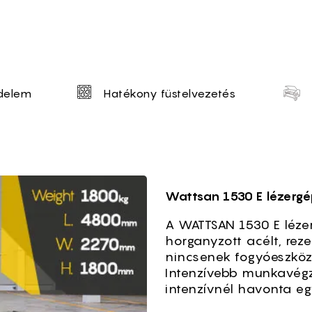
tion
édelem
Hatékony füstelvezetés
vágógép WATTSAN 1530
Wattsan 1530 E lézergé
A WATTSAN 1530 E lézer
horganyzott acélt, reze
nincsenek fogyóeszköz
Intenzívebb munkavégz
intenzívnél havonta egy