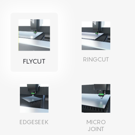
RINGCUT
FLYCUT
EDGESEEK
MICRO
JOINT