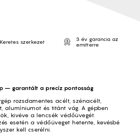
3 év garancia az
Keretes szerkezet
emitterre
 E
p – garantált a precíz pontosság
gép rozsdamentes acélt, szénacélt,
t, alumíniumot és titánt vág. A gépben
ök, kivéve a lencsék védőüvegét.
és esetén a védőüveget hetente, kevésbé
szer kell cserélni.