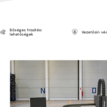
Unique selling proposi
Bőséges frissítési
Vezetősín v
lehetőségek
Brief of Fémszálas 