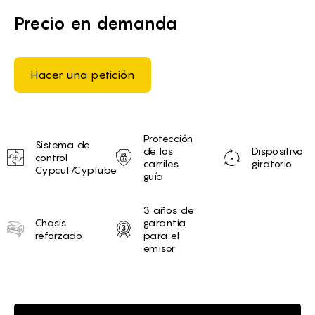
Precio en demanda
Hacer una petición
Unique selling proposition
Protección
Sistema de
de los
Dispositivo
control
carriles
giratorio
Cypcut/Cyptube
guía
3 años de
Chasis
garantía
reforzado
para el
emisor
Brief of Cortadora de fibra d