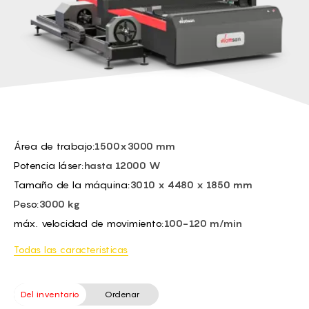
BG -
sensor de altura:
Automatic capacitive
EL -
máx. velocidad de
Depends on the material
CS -
trabajo:
HU -
ET -
Área de trabajo:
1500x3000 mm
Potencia láser:
hasta 12000 W
Tamaño de la máquina:
3010 x 4480 x 1850 mm
Peso:
3000 kg
máx. velocidad de movimiento:
100-120 m/min
Todas las caracteristicas
Del inventario
Ordenar