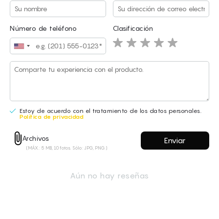
Nombre
Email
Número de teléfono
Clasificación
Estoy de acuerdo con el tratamiento de los datos personales.
Política de privacidad
Estoy de acuerdo con el tratamiento de los datos personales.
Archivos
Política de privacidad
(MÁX.: 5 MB, 10 fotos. Sólo: JPG, PNG.)
Archivos
(MÁX.: 5 MB, 10 fotos. Sólo: JPG, PNG.)
Aún no hay reseñas