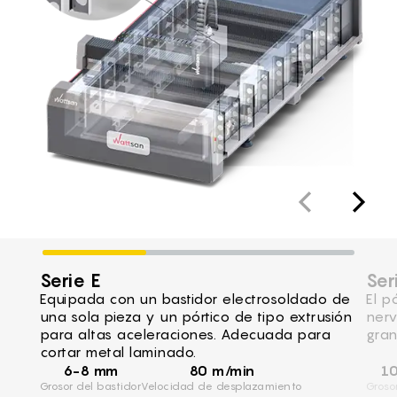
Serie E
Ser
Equipada con un bastidor electrosoldado de
El p
una sola pieza y un pórtico de tipo extrusión
nerv
para altas aceleraciones. Adecuada para
gran
cortar metal laminado.
6-8 mm
80 m/min
1
Grosor del bastidor
Velocidad de desplazamiento
Groso