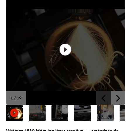
1
/
19
Wattsan 1530 Máquina láser rotativa — cortadora de