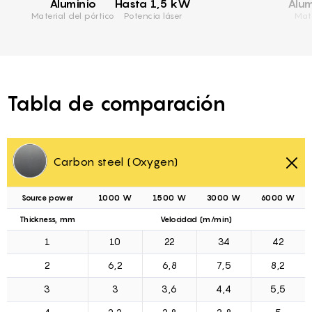
Aluminio
Hasta 1,5 kW
Alum
Material del pórtico
Potencia láser
Mate
Tabla de comparación
Carbon steel (Oxygen)
Source power
1000 W
1500 W
3000 W
6000 W
Thickness, mm
Velocidad (m/min)
1
10
22
34
42
2
6,2
6,8
7,5
8,2
3
3
3,6
4,4
5,5