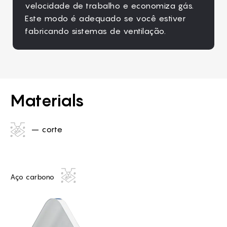
velocidade de trabalho e economiza gás.
para cortar produtos com vários cantos
perfeitamente sobre a mesa.
peças para produtos promocionais e de
a fabricação de peças de trabalho,
Este modo é adequado se você estiver
onde a precisão é importante, por
lembrança sem as perder na área de
produtos promocionais e souvenirs, etc.
fabricando sistemas de ventilação.
exemplo, engrenagens, monogramas,
trabalho.
lembranças, etc.
Materials
– corte
Aço carbono