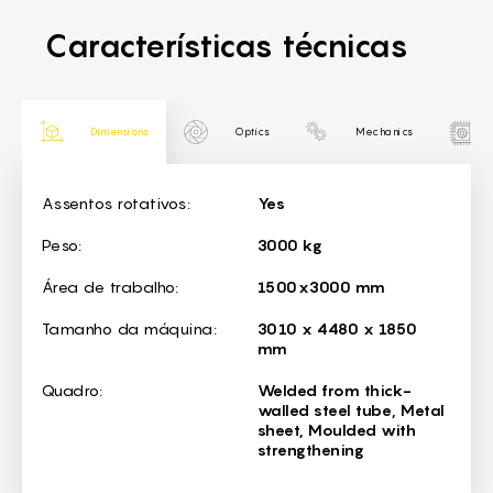
Características técnicas
Dimensions
Optics
Mechanics
Dimensions
Assentos rotativos:
Yes
Peso:
3000 kg
Área de trabalho:
1500x3000 mm
Tamanho da máquina:
3010 x 4480 x 1850
mm
Quadro:
Welded from thick-
walled steel tube, Metal
sheet, Moulded with
strengthening