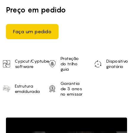
Preço em pedido
Faça um pedido
Unique selling proposition
Proteção
Cypcut/Cyptube
Dispositivo
do trilho
software
giratório
guia
Garantia
Estrutura
de 3 anos
emoldurada
no emissor
Brief of Máquina de corte de 