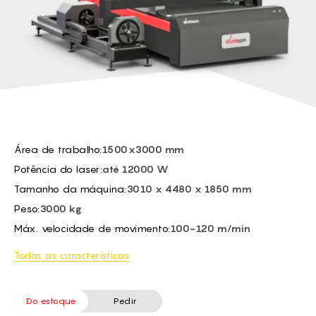
BG -
Sensor de altura:
Automatic capacitive
EL -
Máx. velocidade de
Depends on the material
CS -
trabalho:
HU -
ET -
Área de trabalho:
1500x3000 mm
Potência do laser:
até 12000 W
Tamanho da máquina:
3010 x 4480 x 1850 mm
Peso:
3000 kg
Máx. velocidade de movimento:
100-120 m/min
Todas as características
Do estoque
Pedir