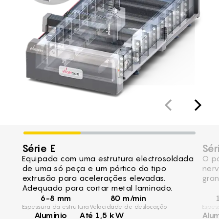
Série E
Sér
Equipada com uma estrutura electrosoldada
O pó
de uma só peça e um pórtico do tipo
nerv
extrusão para acelerações elevadas.
gran
Adequado para cortar metal laminado.
6-8 mm
80 m/min
Espessura da estrutura
Velocidade de deslocação
Espes
Alumínio
Até 1,5 kW
Alum