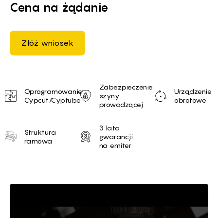
Cena na żądanie
Złóż wniosek
Unique selling proposition
Zabezpieczenie
Oprogramowanie
Urządzenie
szyny
Cypcut/Cyptube
obrotowe
prowadzącej
3 lata
Struktura
gwarancji
ramowa
na emiter
Brief of Maszyna do cięcia me