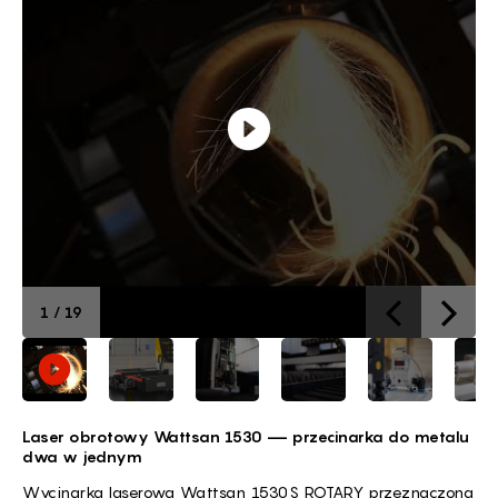
1
/
19
Laser obrotowy Wattsan 1530 — przecinarka do metalu
dwa w jednym
Wycinarka laserowa Wattsan 1530S ROTARY przeznaczona