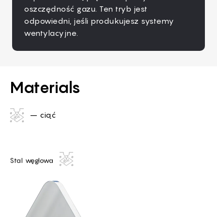
oszczędność gazu. Ten tryb jest
ważna jest precyzja, np. koła zębate,
ich w obszarze pracy.
pamiątkowych itp.
odpowiedni, jeśli produkujesz systemy
monogramy, pamiątki itp.
wentylacyjne.
Materials
– ciąć
Stal węglowa