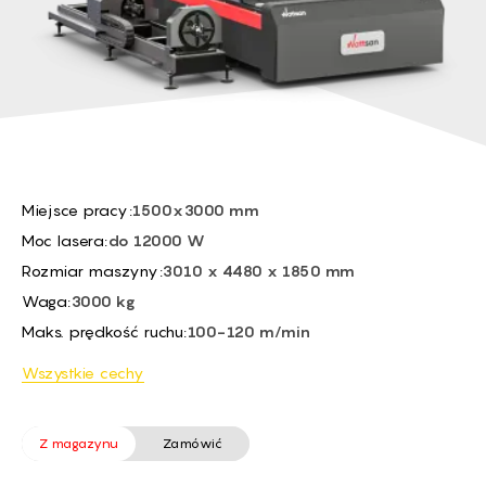
BG -
Czujnik wysokości:
Automatic capacitive
EL -
Maks. prędkość robocza:
Depends on the material
CS -
HU -
ET -
Miejsce pracy:
1500x3000 mm
Moc lasera:
do 12000 W
Rozmiar maszyny:
3010 x 4480 x 1850 mm
Waga:
3000 kg
Maks. prędkość ruchu:
100-120 m/min
Wszystkie cechy
Z magazynu
Zamówić