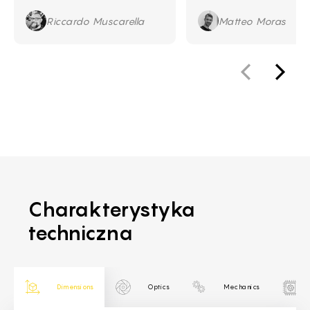
Riccardo Muscarella
Matteo Moras
Charakterystyka
techniczna
Dimensions
Optics
Mechanics