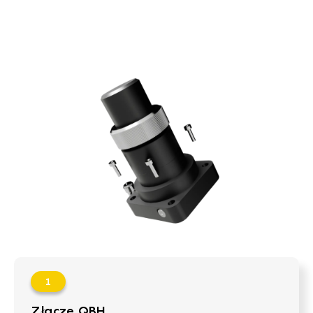
Złącze QBH