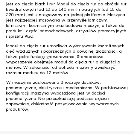
jest do cięcia blach i rur. Moduł do cięcia rur do obróbki rur
kwadratowych (od 10 do 140 mm) i okrągłych (od 10 do
220 mm) jest zintegrowany na jednej platformie. Maszyna
jest najczęściej stosowana w przemyśle lotniczym,
lotniczym i kosmicznym oraz budowie maszyn, a także do
produkcji części samochodowych, artykułów promocyjnych
i sprzętu AGD.
Moduł do cięcia rur umożliwia wykonywanie kształtowych
cięć wzdłużnych i poprzecznych o dowolnej złożoności, a
także pełni funkcję grawerowania. Standardowe
wyposażenie obejmuje moduł do cięcia rur o długości 6
metrów. W zależności od potrzeb możemy zwiększyć
rozmiar modułu do 12 metrów.
W maszynie zastosowano 3 rodzaje docisków:
pneumatyczne, elektryczne i mechaniczne. W podstawowej
konfiguracji maszyna wyposażona jest w dociski
pneumatyczne. Nie przeszkadzają podczas cięcia i
zapewniają dokładność pozycjonowania wytwarzanych
produktów.