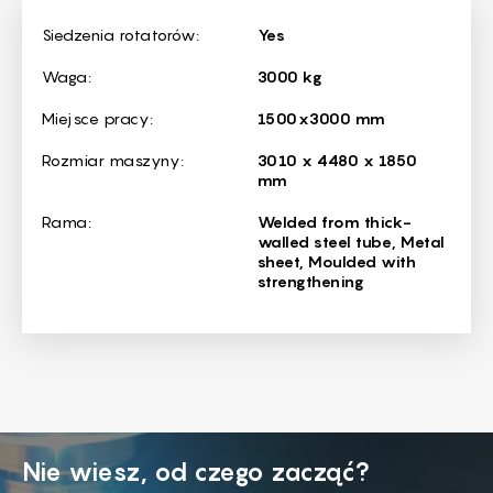
Dimensions
Siedzenia rotatorów:
Yes
Waga:
3000 kg
Miejsce pracy:
1500x3000 mm
Rozmiar maszyny:
3010 x 4480 x 1850
mm
Rama:
Welded from thick-
walled steel tube, Metal
sheet, Moulded with
strengthening
Nie wiesz, od czego zacząć?