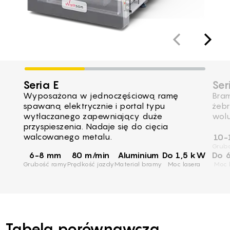
Seria E
Ser
Wyposażona w jednoczęściową ramę
Bram
spawaną elektrycznie i portal typu
żebr
wytłaczanego zapewniający duże
wolu
przyspieszenia. Nadaje się do cięcia
walcowanego metalu.
10-
Grub
6-8 mm
80 m/min
Aluminium
Do 1,5 kW
Do 
Grubość ramy
Prędkość jazdy
Materiał bramy
Moc lasera
Moc 
Tabela porównawcza