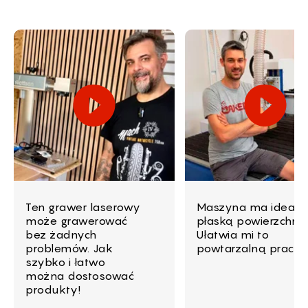
Ten grawer laserowy
Maszyna ma idealn
może grawerować
płaską powierzchnię
bez żadnych
Ułatwia mi to
problemów. Jak
powtarzalną pracę!
szybko i łatwo
można dostosować
produkty!