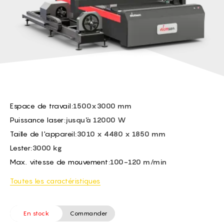
BG -
Capteur de hauteur:
Automatic capacitive
EL -
Max. vitesse de travail:
Depends on the material
CS -
HU -
ET -
Espace de travail:
1500x3000 mm
Puissance laser:
jusqu'à 12000 W
Taille de l'appareil:
3010 x 4480 x 1850 mm
Lester:
3000 kg
Max. vitesse de mouvement:
100-120 m/min
Toutes les caractéristiques
En stock
Commander