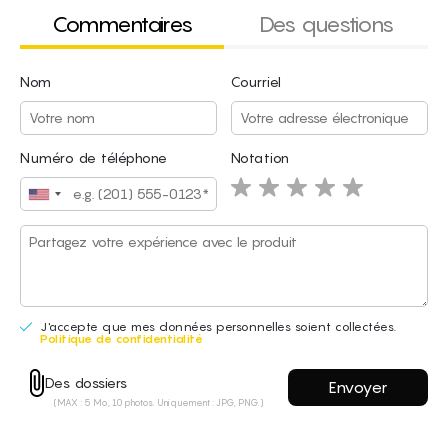
Commentaires
Des questions
Nom
Courriel
Nom
Courriel
Numéro de téléphone
Notation
J'accepte que mes données personnelles soient collectées.
Politique de confidentialité
J'accepte que mes données personnelles soient collectées.
Des dossiers
Politique de confidentialité
(MAX : 5 Mo, 10 photos. Uniquement : JPG, PNG.)
Des dossiers
(MAX : 5 Mo, 10 photos. Uniquement : JPG, PNG.)