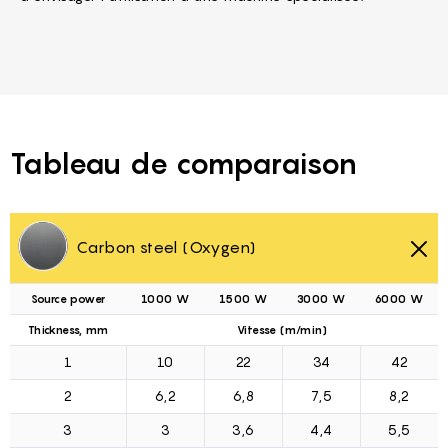
Tableau de comparaison
Carbon steel (Oxygen)
Source power
1000 W
1500 W
3000 W
6000 W
Thickness, mm
Vitesse (m/min)
1
10
22
34
42
2
6,2
6,8
7,5
8,2
3
3
3,6
4,4
5,5