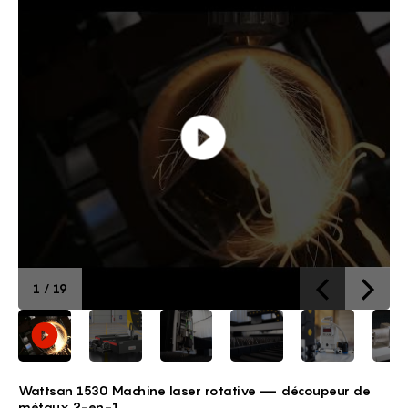
1
/
19
Wattsan 1530 Machine laser rotative —
découpeur de
métaux 2-en-1