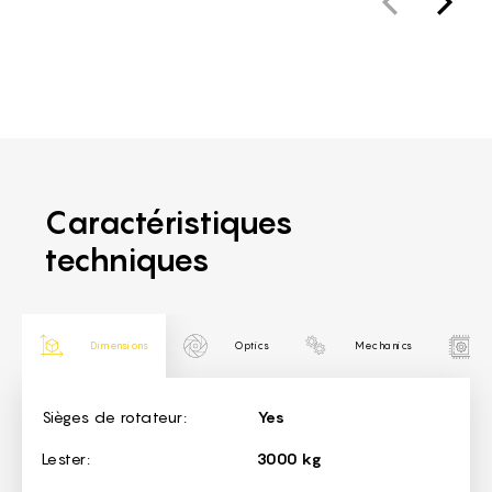
Caractéristiques
techniques
Dimensions
Optics
Mechanics
Dimensions
Sièges de rotateur:
Yes
Lester:
3000 kg