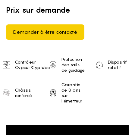
Prix sur demande
Demander à être contacté
Unique selling proposition
Protection
Contrôleur
Dispositif
des rails
Cypcut/Cyptube
rotatif
de guidage
Garantie
Châssis
de 3 ans
renforcé
sur
l'émetteur
Brief of Machine de découpe d